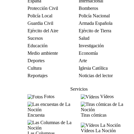
España
Internacional
Protección Civil
Bomberos
Policía Local
Policía Nacional
Guardia Civil
Armada Española
Ejército del Aire
Ejército de Tierra
Sucesos
Salud
Educación
Investigación
Medio ambiente
Economía
Deportes
Arte
Cultura
Iglesia Católica
Reportajes
Noticias del lector
Servicios
Fotos
Vídeos
Encuesta
Tiras cómicas
Vídeos La Noción
Las Columnas