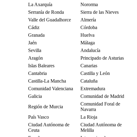
La Axarquía
Nororma
Serranía de Ronda
Sierra de las Nieves
Valle del Guadalhorce
Almería
Cádiz
Córdoba
Granada
Huelva
Jaén
Málaga
Sevilla
Andalucía
Aragón
Principado de Asturias
Islas Baleares
Canarias
Cantabria
Castilla y León
Castilla-La Mancha
Cataluña
Comunidad Valenciana
Extremadura
Galicia
Comunidad de Madrid
Comunidad Foral de
Región de Murcia
Navarra
País Vasco
La Rioja
Ciudad Autónoma de
Ciudad Autónoma de
Ceuta
Melilla