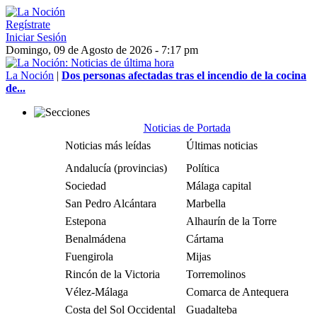
Regístrate
Iniciar Sesión
Domingo, 09 de Agosto de 2026 - 7:17 pm
La Noción
|
Dos personas afectadas tras el incendio de la cocina
de...
Noticias de Portada
Noticias más leídas
Últimas noticias
Andalucía (provincias)
Política
Sociedad
Málaga capital
San Pedro Alcántara
Marbella
Estepona
Alhaurín de la Torre
Benalmádena
Cártama
Fuengirola
Mijas
Rincón de la Victoria
Torremolinos
Vélez-Málaga
Comarca de Antequera
Costa del Sol Occidental
Guadalteba