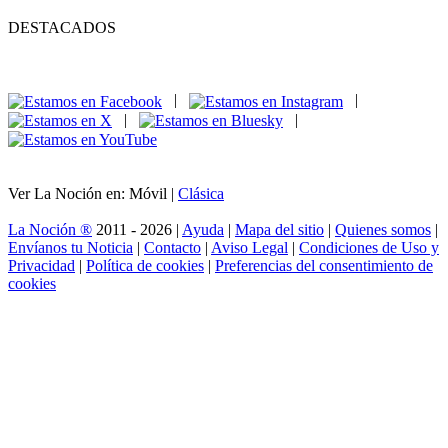
DESTACADOS
|
|
|
|
Ver La Noción en: Móvil |
Clásica
La Noción ®
2011 - 2026 |
Ayuda
|
Mapa del sitio
|
Quienes somos
|
Envíanos tu Noticia
|
Contacto
|
Aviso Legal
|
Condiciones de Uso y
Privacidad
|
Política de cookies
|
Preferencias del consentimiento de
cookies