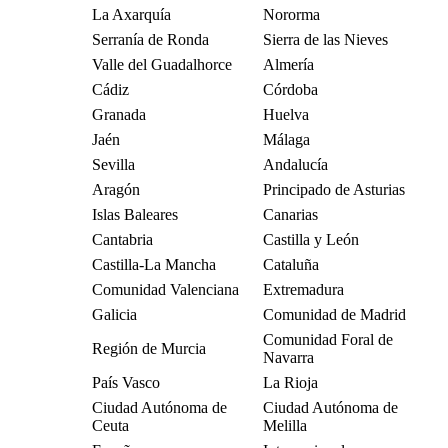
La Axarquía
Nororma
Serranía de Ronda
Sierra de las Nieves
Valle del Guadalhorce
Almería
Cádiz
Córdoba
Granada
Huelva
Jaén
Málaga
Sevilla
Andalucía
Aragón
Principado de Asturias
Islas Baleares
Canarias
Cantabria
Castilla y León
Castilla-La Mancha
Cataluña
Comunidad Valenciana
Extremadura
Galicia
Comunidad de Madrid
Comunidad Foral de
Región de Murcia
Navarra
País Vasco
La Rioja
Ciudad Autónoma de
Ciudad Autónoma de
Ceuta
Melilla