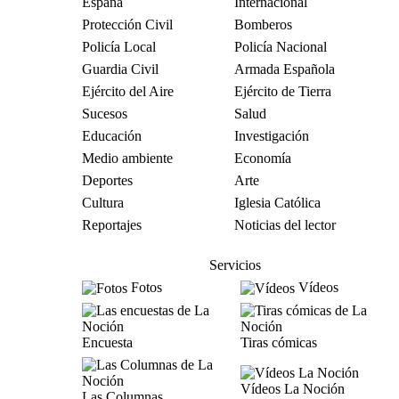
España
Internacional
Protección Civil
Bomberos
Policía Local
Policía Nacional
Guardia Civil
Armada Española
Ejército del Aire
Ejército de Tierra
Sucesos
Salud
Educación
Investigación
Medio ambiente
Economía
Deportes
Arte
Cultura
Iglesia Católica
Reportajes
Noticias del lector
Servicios
Fotos
Vídeos
Encuesta
Tiras cómicas
Vídeos La Noción
Las Columnas