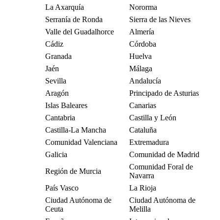
La Axarquía
Nororma
Serranía de Ronda
Sierra de las Nieves
Valle del Guadalhorce
Almería
Cádiz
Córdoba
Granada
Huelva
Jaén
Málaga
Sevilla
Andalucía
Aragón
Principado de Asturias
Islas Baleares
Canarias
Cantabria
Castilla y León
Castilla-La Mancha
Cataluña
Comunidad Valenciana
Extremadura
Galicia
Comunidad de Madrid
Comunidad Foral de
Región de Murcia
Navarra
País Vasco
La Rioja
Ciudad Autónoma de
Ciudad Autónoma de
Ceuta
Melilla