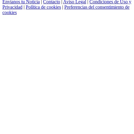
Envíanos tu Noticia
|
Contacto
|
Aviso Legal
|
Condiciones de Uso y
Privacidad
|
Política de cookies
|
Preferencias del consentimiento de
cookies