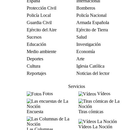
España
Internacional
Protección Civil
Bomberos
Policía Local
Policía Nacional
Guardia Civil
Armada Española
Ejército del Aire
Ejército de Tierra
Sucesos
Salud
Educación
Investigación
Medio ambiente
Economía
Deportes
Arte
Cultura
Iglesia Católica
Reportajes
Noticias del lector
Servicios
Fotos
Vídeos
Encuesta
Tiras cómicas
Vídeos La Noción
Las Columnas