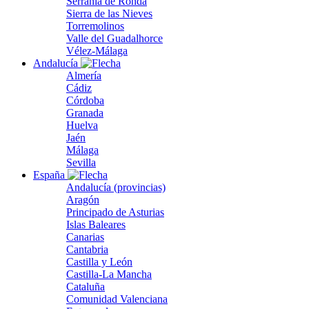
Serranía de Ronda
Sierra de las Nieves
Torremolinos
Valle del Guadalhorce
Vélez-Málaga
Andalucía
Almería
Cádiz
Córdoba
Granada
Huelva
Jaén
Málaga
Sevilla
España
Andalucía (provincias)
Aragón
Principado de Asturias
Islas Baleares
Canarias
Cantabria
Castilla y León
Castilla-La Mancha
Cataluña
Comunidad Valenciana