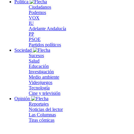
Política
Ciudadanos
Podemos
VOX
IU
Adelante Andalucía
PP
PSOE
Partidos políticos
Sociedad
Sucesos
Salud
Educación
Investigación
Medio ambiente
Videojuegos
Tecnología
Cine y televisión
Opinión
Reportajes
Noticias del lector
Las Columnas
Tiras cómicas