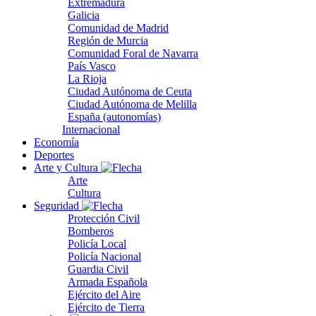
Extremadura
Galicia
Comunidad de Madrid
Región de Murcia
Comunidad Foral de Navarra
País Vasco
La Rioja
Ciudad Autónoma de Ceuta
Ciudad Autónoma de Melilla
España (autonomías)
Internacional
Economía
Deportes
Arte y Cultura
Arte
Cultura
Seguridad
Protección Civil
Bomberos
Policía Local
Policía Nacional
Guardia Civil
Armada Española
Ejército del Aire
Ejército de Tierra