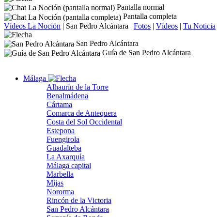
Pantalla normal
Pantalla completa
Vídeos La Noción
|
San Pedro Alcántara
|
Fotos
|
Vídeos
|
Tu Noticia
San Pedro Alcántara
Guía de San Pedro Alcántara
Málaga
Alhaurín de la Torre
Benalmádena
Cártama
Comarca de Antequera
Costa del Sol Occidental
Estepona
Fuengirola
Guadalteba
La Axarquía
Málaga capital
Marbella
Mijas
Nororma
Rincón de la Victoria
San Pedro Alcántara