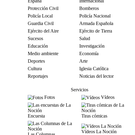
España
Internacional
Protección Civil
Bomberos
Policía Local
Policía Nacional
Guardia Civil
Armada Española
Ejército del Aire
Ejército de Tierra
Sucesos
Salud
Educación
Investigación
Medio ambiente
Economía
Deportes
Arte
Cultura
Iglesia Católica
Reportajes
Noticias del lector
Servicios
Fotos
Vídeos
Encuesta
Tiras cómicas
Vídeos La Noción
Las Columnas