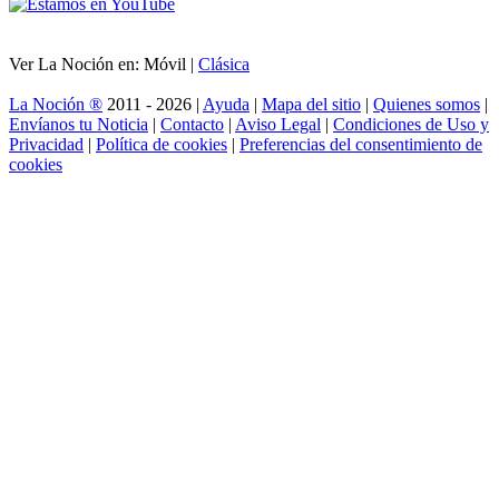
Ver La Noción en: Móvil |
Clásica
La Noción ®
2011 - 2026 |
Ayuda
|
Mapa del sitio
|
Quienes somos
|
Envíanos tu Noticia
|
Contacto
|
Aviso Legal
|
Condiciones de Uso y
Privacidad
|
Política de cookies
|
Preferencias del consentimiento de
cookies