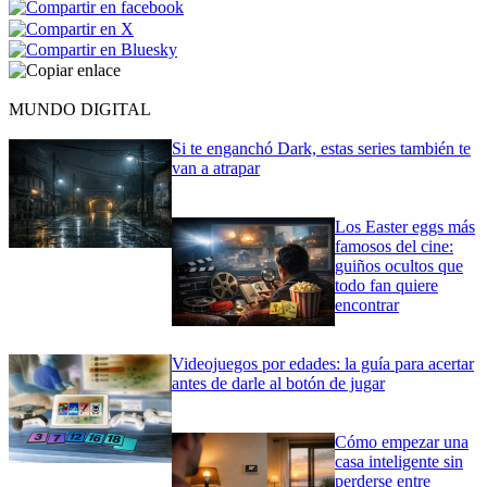
MUNDO DIGITAL
Si te enganchó Dark, estas series también te
van a atrapar
Los Easter eggs más
famosos del cine:
guiños ocultos que
todo fan quiere
encontrar
Videojuegos por edades: la guía para acertar
antes de darle al botón de jugar
Cómo empezar una
casa inteligente sin
perderse entre