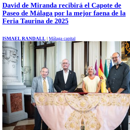
David de Miranda recibirá el Capote de
Paseo de Málaga por la mejor faena de la
Feria Taurina de 2025
ISMAEL RANDALL
|
Málaga capital