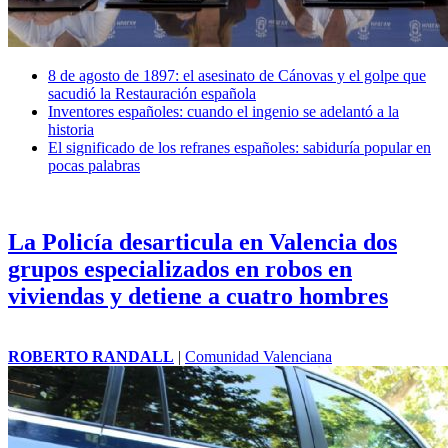
8 de agosto de 1897: el asesinato de Cánovas y el golpe que
sacudió la Restauración española
Inventores españoles: cuando el ingenio se adelantó a la
historia
El significado de los refranes españoles: sabiduría popular en
pocas palabras
La Policía desarticula en Valencia dos
grupos especializados en robos en
viviendas y detiene a cuatro hombres
ROBERTO RANDALL
|
Comunidad Valenciana