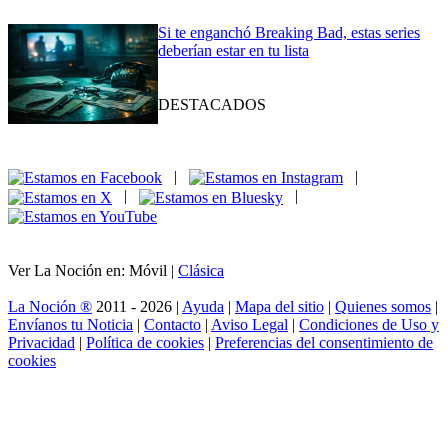
Si te enganchó Breaking Bad, estas series
deberían estar en tu lista
DESTACADOS
|
|
|
|
Ver La Noción en: Móvil |
Clásica
La Noción ®
2011 - 2026 |
Ayuda
|
Mapa del sitio
|
Quienes somos
|
Envíanos tu Noticia
|
Contacto
|
Aviso Legal
|
Condiciones de Uso y
Privacidad
|
Política de cookies
|
Preferencias del consentimiento de
cookies