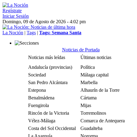
Regístrate
Iniciar Sesión
Domingo, 09 de Agosto de 2026 - 4:02 pm
La Noción
|
Tags
|
Tags: Semana Santa
Noticias de Portada
Noticias más leídas
Últimas noticias
Andalucía (provincias)
Política
Sociedad
Málaga capital
San Pedro Alcántara
Marbella
Estepona
Alhaurín de la Torre
Benalmádena
Cártama
Fuengirola
Mijas
Rincón de la Victoria
Torremolinos
Vélez-Málaga
Comarca de Antequera
Costa del Sol Occidental
Guadalteba
La Axarquía
Nororma