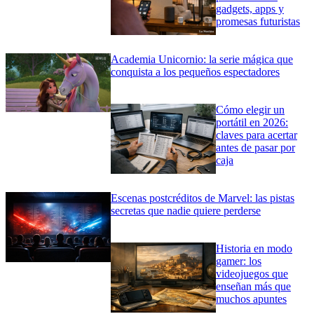
gadgets, apps y
promesas futuristas
Academia Unicornio: la serie mágica que
conquista a los pequeños espectadores
Cómo elegir un
portátil en 2026:
claves para acertar
antes de pasar por
caja
Escenas postcréditos de Marvel: las pistas
secretas que nadie quiere perderse
Historia en modo
gamer: los
videojuegos que
enseñan más que
muchos apuntes