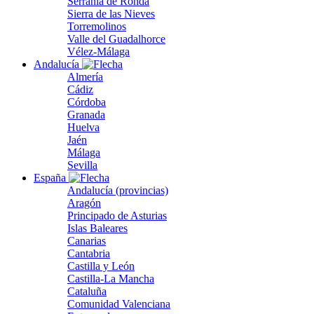
Serranía de Ronda
Sierra de las Nieves
Torremolinos
Valle del Guadalhorce
Vélez-Málaga
Andalucía
Almería
Cádiz
Córdoba
Granada
Huelva
Jaén
Málaga
Sevilla
España
Andalucía (provincias)
Aragón
Principado de Asturias
Islas Baleares
Canarias
Cantabria
Castilla y León
Castilla-La Mancha
Cataluña
Comunidad Valenciana