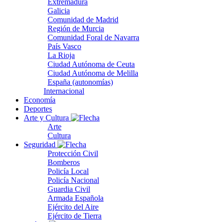
Extremadura
Galicia
Comunidad de Madrid
Región de Murcia
Comunidad Foral de Navarra
País Vasco
La Rioja
Ciudad Autónoma de Ceuta
Ciudad Autónoma de Melilla
España (autonomías)
Internacional
Economía
Deportes
Arte y Cultura
Arte
Cultura
Seguridad
Protección Civil
Bomberos
Policía Local
Policía Nacional
Guardia Civil
Armada Española
Ejército del Aire
Ejército de Tierra