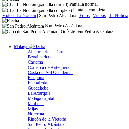
Pantalla normal
Pantalla completa
Vídeos La Noción
|
San Pedro Alcántara
|
Fotos
|
Vídeos
|
Tu Noticia
San Pedro Alcántara
Guía de San Pedro Alcántara
Málaga
Alhaurín de la Torre
Benalmádena
Cártama
Comarca de Antequera
Costa del Sol Occidental
Estepona
Fuengirola
Guadalteba
La Axarquía
Málaga capital
Marbella
Mijas
Nororma
Rincón de la Victoria
San Pedro Alcántara