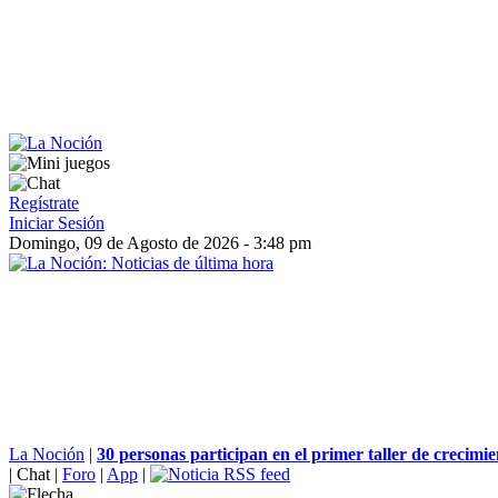
Regístrate
Iniciar Sesión
Domingo, 09 de Agosto de 2026 - 3:48 pm
La Noción
|
30 personas participan en el primer taller de crecimien
|
Chat
|
Foro
|
App
|