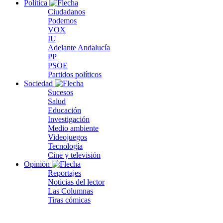
Política
Ciudadanos
Podemos
VOX
IU
Adelante Andalucía
PP
PSOE
Partidos políticos
Sociedad
Sucesos
Salud
Educación
Investigación
Medio ambiente
Videojuegos
Tecnología
Cine y televisión
Opinión
Reportajes
Noticias del lector
Las Columnas
Tiras cómicas