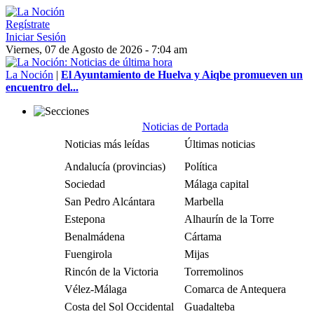
Regístrate
Iniciar Sesión
Viernes, 07 de Agosto de 2026 - 7:04 am
La Noción
|
El Ayuntamiento de Huelva y Aiqbe promueven un
encuentro del...
Noticias de Portada
Noticias más leídas
Últimas noticias
Andalucía (provincias)
Política
Sociedad
Málaga capital
San Pedro Alcántara
Marbella
Estepona
Alhaurín de la Torre
Benalmádena
Cártama
Fuengirola
Mijas
Rincón de la Victoria
Torremolinos
Vélez-Málaga
Comarca de Antequera
Costa del Sol Occidental
Guadalteba