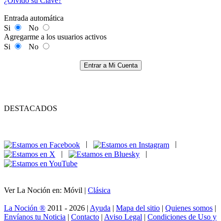
¿Olvidó su Clave?
Entrada automática
Si
No
Agregarme a los usuarios activos
Si
No
Entrar a Mi Cuenta
DESTACADOS
|
|
|
|
Ver La Noción en: Móvil |
Clásica
La Noción ®
2011 - 2026 |
Ayuda
|
Mapa del sitio
|
Quienes somos
|
Envíanos tu Noticia
|
Contacto
|
Aviso Legal
|
Condiciones de Uso y