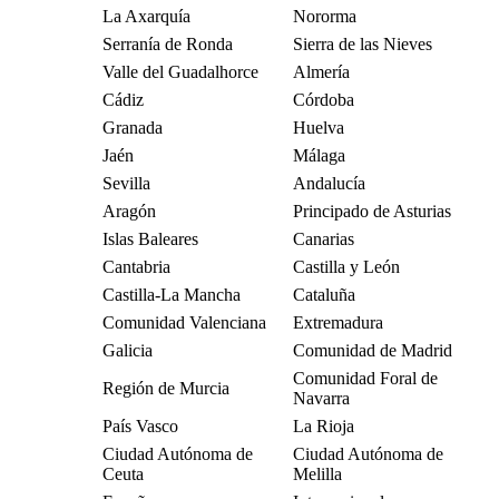
La Axarquía
Nororma
Serranía de Ronda
Sierra de las Nieves
Valle del Guadalhorce
Almería
Cádiz
Córdoba
Granada
Huelva
Jaén
Málaga
Sevilla
Andalucía
Aragón
Principado de Asturias
Islas Baleares
Canarias
Cantabria
Castilla y León
Castilla-La Mancha
Cataluña
Comunidad Valenciana
Extremadura
Galicia
Comunidad de Madrid
Comunidad Foral de
Región de Murcia
Navarra
País Vasco
La Rioja
Ciudad Autónoma de
Ciudad Autónoma de
Ceuta
Melilla