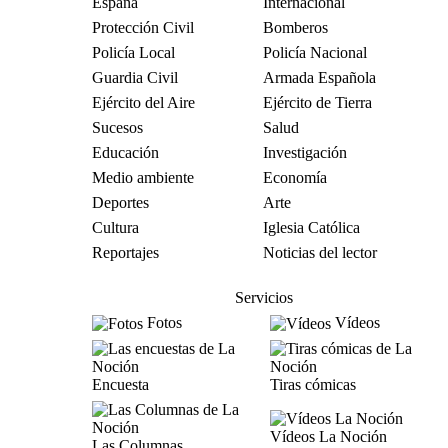
España
Internacional
Protección Civil
Bomberos
Policía Local
Policía Nacional
Guardia Civil
Armada Española
Ejército del Aire
Ejército de Tierra
Sucesos
Salud
Educación
Investigación
Medio ambiente
Economía
Deportes
Arte
Cultura
Iglesia Católica
Reportajes
Noticias del lector
Servicios
Fotos
Vídeos
Encuesta
Tiras cómicas
Vídeos La Noción
Las Columnas