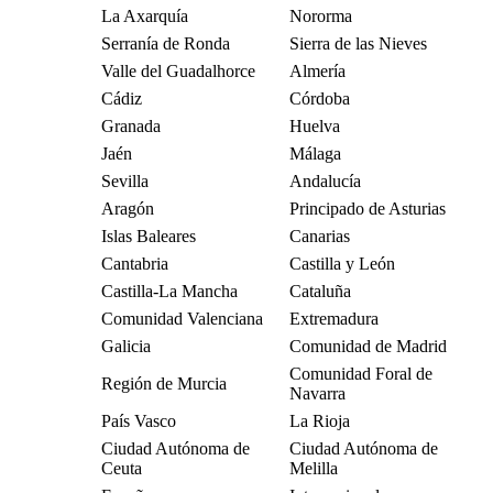
La Axarquía
Nororma
Serranía de Ronda
Sierra de las Nieves
Valle del Guadalhorce
Almería
Cádiz
Córdoba
Granada
Huelva
Jaén
Málaga
Sevilla
Andalucía
Aragón
Principado de Asturias
Islas Baleares
Canarias
Cantabria
Castilla y León
Castilla-La Mancha
Cataluña
Comunidad Valenciana
Extremadura
Galicia
Comunidad de Madrid
Comunidad Foral de
Región de Murcia
Navarra
País Vasco
La Rioja
Ciudad Autónoma de
Ciudad Autónoma de
Ceuta
Melilla