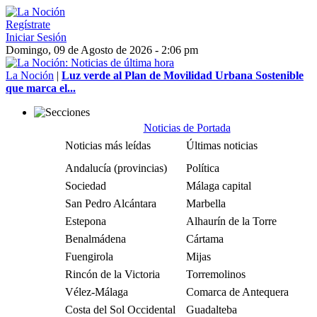
Regístrate
Iniciar Sesión
Domingo, 09 de Agosto de 2026 - 2:06 pm
La Noción
|
Luz verde al Plan de Movilidad Urbana Sostenible
que marca el...
Noticias de Portada
Noticias más leídas
Últimas noticias
Andalucía (provincias)
Política
Sociedad
Málaga capital
San Pedro Alcántara
Marbella
Estepona
Alhaurín de la Torre
Benalmádena
Cártama
Fuengirola
Mijas
Rincón de la Victoria
Torremolinos
Vélez-Málaga
Comarca de Antequera
Costa del Sol Occidental
Guadalteba