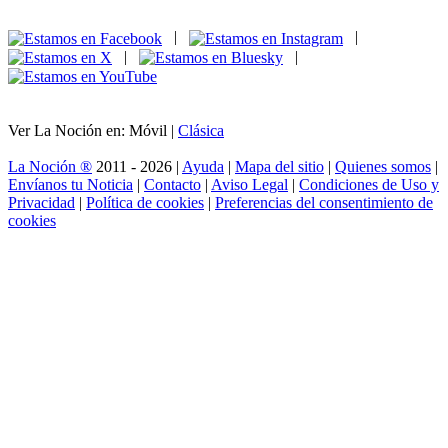
|
|
|
|
Ver La Noción en: Móvil |
Clásica
La Noción ®
2011 - 2026 |
Ayuda
|
Mapa del sitio
|
Quienes somos
|
Envíanos tu Noticia
|
Contacto
|
Aviso Legal
|
Condiciones de Uso y
Privacidad
|
Política de cookies
|
Preferencias del consentimiento de
cookies