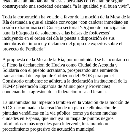
relación al ámbito laboral de estas personas con el afán de seguir
construyendo una sociedad orientada “a la igualdad y al buen vivir”.
Toda la corporación ha votado a favor de la moción de la Mesa de la
Ría destinada a que el alcalde convoque “con carácter inmediato en
sesión extraordinaria el Consejo sectorial ‘Órgano de participación
para la búsqueda de soluciones a las balsas de fosfoyesos’,
incluyendo en el orden del día la puesta a disposición de sus
miembros del informe y dictamen del grupo de expertos sobre el
proyecto de Fertiberia”.
A propuesta de la Mesa de la Ría, por unanimidad se ha acordado en
el Pleno la declaración de Huelva como Ciudad de Acogida y
Solidaria con el pueblo ucraniano, prosperando una enmienda
transaccional del equipo de Gobierno del PSOE para que el
Consistorio onubense se adhiera a la declaración institucional de la
FEMP (Federación Española de Municipios y Provincias)
condenando la agresión de la federación rusa a Ucrania.
La unanimidad ha imperado también en la votación de la moción de
VOX encaminada a la creación de un plan de eliminación de
pintadas vandálicas en la vía pública, como ya tienen muchas
ciudades en España, que incluya un mapa de puntos negros
prioritarios o más urgentes para intervenir, instaurando un
procedimiento progresivo de actuación municipal.