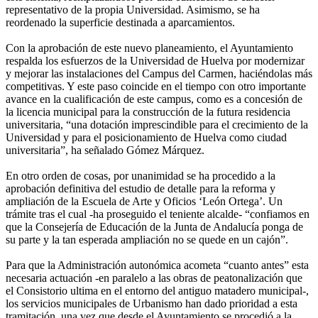
representativo de la propia Universidad. Asimismo, se ha
reordenado la superficie destinada a aparcamientos.
Con la aprobación de este nuevo planeamiento, el Ayuntamiento
respalda los esfuerzos de la Universidad de Huelva por modernizar
y mejorar las instalaciones del Campus del Carmen, haciéndolas más
competitivas. Y este paso coincide en el tiempo con otro importante
avance en la cualificación de este campus, como es a concesión de
la licencia municipal para la construcción de la futura residencia
universitaria, “una dotación imprescindible para el crecimiento de la
Universidad y para el posicionamiento de Huelva como ciudad
universitaria”, ha señalado Gómez Márquez.
En otro orden de cosas, por unanimidad se ha procedido a la
aprobación definitiva del estudio de detalle para la reforma y
ampliación de la Escuela de Arte y Oficios ‘León Ortega’. Un
trámite tras el cual -ha proseguido el teniente alcalde- “confiamos en
que la Consejería de Educación de la Junta de Andalucía ponga de
su parte y la tan esperada ampliación no se quede en un cajón”.
Para que la Administración autonómica acometa “cuanto antes” esta
necesaria actuación -en paralelo a las obras de peatonalización que
el Consistorio ultima en el entorno del antiguo matadero municipal-,
los servicios municipales de Urbanismo han dado prioridad a esta
tramitación, una vez que desde el Ayuntamiento se procedió a la