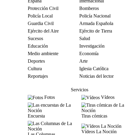
España
Internacional
Protección Civil
Bomberos
Policía Local
Policía Nacional
Guardia Civil
Armada Española
Ejército del Aire
Ejército de Tierra
Sucesos
Salud
Educación
Investigación
Medio ambiente
Economía
Deportes
Arte
Cultura
Iglesia Católica
Reportajes
Noticias del lector
Servicios
Fotos
Vídeos
Encuesta
Tiras cómicas
Vídeos La Noción
Las Columnas