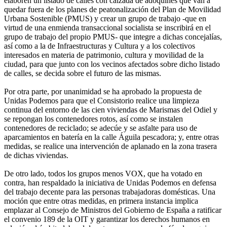
elaboren un listado de calles con calzada de adoquines que van a
quedar fuera de los planes de peatonalización del Plan de Movilidad
Urbana Sostenible (PMUS) y crear un grupo de trabajo -que en
virtud de una enmienda transaccional socialista se inscribirá en el
grupo de trabajo del propio PMUS- que integre a dichas concejalías,
así como a la de Infraestructuras y Cultura y a los colectivos
interesados en materia de patrimonio, cultura y movilidad de la
ciudad, para que junto con los vecinos afectados sobre dicho listado
de calles, se decida sobre el futuro de las mismas.
Por otra parte, por unanimidad se ha aprobado la propuesta de
Unidas Podemos para que el Consistorio realice una limpieza
continua del entorno de las cien viviendas de Marismas del Odiel y
se repongan los contenedores rotos, así como se instalen
contenedores de reciclado; se adecúe y se asfalte para uso de
aparcamientos en batería en la calle Águila pescadora; y, entre otras
medidas, se realice una intervención de aplanado en la zona trasera
de dichas viviendas.
De otro lado, todos los grupos menos VOX, que ha votado en
contra, han respaldado la iniciativa de Unidas Podemos en defensa
del trabajo decente para las personas trabajadoras domésticas. Una
moción que entre otras medidas, en primera instancia implica
emplazar al Consejo de Ministros del Gobierno de España a ratificar
el convenio 189 de la OIT y garantizar los derechos humanos en