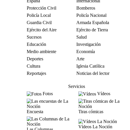
España
Internacional
Protección Civil
Bomberos
Policía Local
Policía Nacional
Guardia Civil
Armada Española
Ejército del Aire
Ejército de Tierra
Sucesos
Salud
Educación
Investigación
Medio ambiente
Economía
Deportes
Arte
Cultura
Iglesia Católica
Reportajes
Noticias del lector
Servicios
Fotos
Vídeos
Encuesta
Tiras cómicas
Vídeos La Noción
Las Columnas