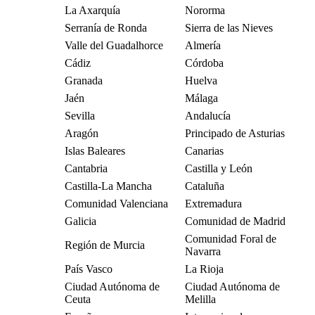
La Axarquía
Nororma
Serranía de Ronda
Sierra de las Nieves
Valle del Guadalhorce
Almería
Cádiz
Córdoba
Granada
Huelva
Jaén
Málaga
Sevilla
Andalucía
Aragón
Principado de Asturias
Islas Baleares
Canarias
Cantabria
Castilla y León
Castilla-La Mancha
Cataluña
Comunidad Valenciana
Extremadura
Galicia
Comunidad de Madrid
Comunidad Foral de
Región de Murcia
Navarra
País Vasco
La Rioja
Ciudad Autónoma de
Ciudad Autónoma de
Ceuta
Melilla