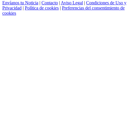
Envíanos tu Noticia
|
Contacto
|
Aviso Legal
|
Condiciones de Uso y
Privacidad
|
Política de cookies
|
Preferencias del consentimiento de
cookies