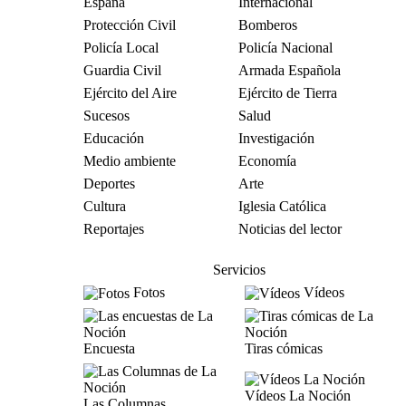
España
Internacional
Protección Civil
Bomberos
Policía Local
Policía Nacional
Guardia Civil
Armada Española
Ejército del Aire
Ejército de Tierra
Sucesos
Salud
Educación
Investigación
Medio ambiente
Economía
Deportes
Arte
Cultura
Iglesia Católica
Reportajes
Noticias del lector
Servicios
Fotos
Vídeos
Encuesta
Tiras cómicas
Vídeos La Noción
Las Columnas