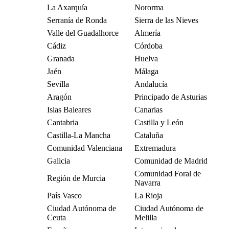
La Axarquía
Nororma
Serranía de Ronda
Sierra de las Nieves
Valle del Guadalhorce
Almería
Cádiz
Córdoba
Granada
Huelva
Jaén
Málaga
Sevilla
Andalucía
Aragón
Principado de Asturias
Islas Baleares
Canarias
Cantabria
Castilla y León
Castilla-La Mancha
Cataluña
Comunidad Valenciana
Extremadura
Galicia
Comunidad de Madrid
Comunidad Foral de
Región de Murcia
Navarra
País Vasco
La Rioja
Ciudad Autónoma de
Ciudad Autónoma de
Ceuta
Melilla