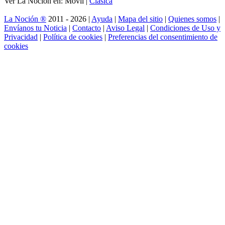
Ver La Noción en: Móvil |
Clásica
La Noción ®
2011 - 2026 |
Ayuda
|
Mapa del sitio
|
Quienes somos
|
Envíanos tu Noticia
|
Contacto
|
Aviso Legal
|
Condiciones de Uso y
Privacidad
|
Política de cookies
|
Preferencias del consentimiento de
cookies