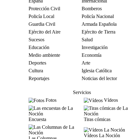
España
Internacional
Protección Civil
Bomberos
Policía Local
Policía Nacional
Guardia Civil
Armada Española
Ejército del Aire
Ejército de Tierra
Sucesos
Salud
Educación
Investigación
Medio ambiente
Economía
Deportes
Arte
Cultura
Iglesia Católica
Reportajes
Noticias del lector
Servicios
Fotos
Vídeos
Encuesta
Tiras cómicas
Vídeos La Noción
Las Columnas