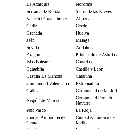
La Axarquía
Nororma
Serranía de Ronda
Sierra de las Nieves
Valle del Guadalhorce
Almería
Cádiz
Córdoba
Granada
Huelva
Jaén
Málaga
Sevilla
Andalucía
Aragón
Principado de Asturias
Islas Baleares
Canarias
Cantabria
Castilla y León
Castilla-La Mancha
Cataluña
Comunidad Valenciana
Extremadura
Galicia
Comunidad de Madrid
Comunidad Foral de
Región de Murcia
Navarra
País Vasco
La Rioja
Ciudad Autónoma de
Ciudad Autónoma de
Ceuta
Melilla