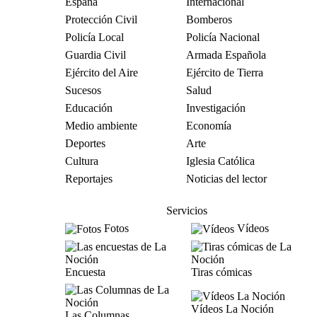
España
Internacional
Protección Civil
Bomberos
Policía Local
Policía Nacional
Guardia Civil
Armada Española
Ejército del Aire
Ejército de Tierra
Sucesos
Salud
Educación
Investigación
Medio ambiente
Economía
Deportes
Arte
Cultura
Iglesia Católica
Reportajes
Noticias del lector
Servicios
Fotos
Vídeos
Encuesta
Tiras cómicas
Vídeos La Noción
Las Columnas