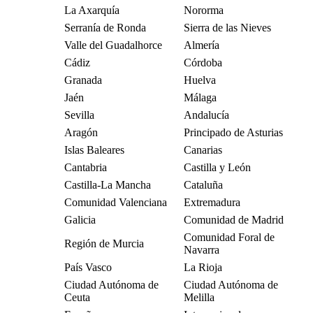
La Axarquía
Nororma
Serranía de Ronda
Sierra de las Nieves
Valle del Guadalhorce
Almería
Cádiz
Córdoba
Granada
Huelva
Jaén
Málaga
Sevilla
Andalucía
Aragón
Principado de Asturias
Islas Baleares
Canarias
Cantabria
Castilla y León
Castilla-La Mancha
Cataluña
Comunidad Valenciana
Extremadura
Galicia
Comunidad de Madrid
Comunidad Foral de
Región de Murcia
Navarra
País Vasco
La Rioja
Ciudad Autónoma de
Ciudad Autónoma de
Ceuta
Melilla