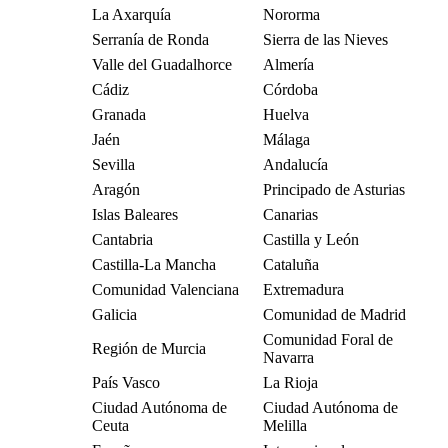
La Axarquía
Nororma
Serranía de Ronda
Sierra de las Nieves
Valle del Guadalhorce
Almería
Cádiz
Córdoba
Granada
Huelva
Jaén
Málaga
Sevilla
Andalucía
Aragón
Principado de Asturias
Islas Baleares
Canarias
Cantabria
Castilla y León
Castilla-La Mancha
Cataluña
Comunidad Valenciana
Extremadura
Galicia
Comunidad de Madrid
Comunidad Foral de
Región de Murcia
Navarra
País Vasco
La Rioja
Ciudad Autónoma de
Ciudad Autónoma de
Ceuta
Melilla