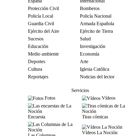
España
Internacional
Protección Civil
Bomberos
Policía Local
Policía Nacional
Guardia Civil
Armada Española
Ejército del Aire
Ejército de Tierra
Sucesos
Salud
Educación
Investigación
Medio ambiente
Economía
Deportes
Arte
Cultura
Iglesia Católica
Reportajes
Noticias del lector
Servicios
Fotos
Vídeos
Encuesta
Tiras cómicas
Vídeos La Noción
Las Columnas