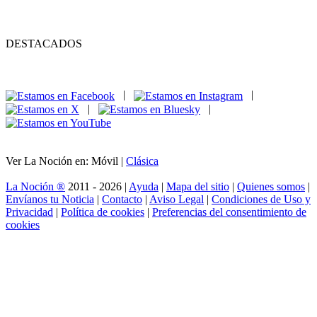
DESTACADOS
|
|
|
|
Ver La Noción en: Móvil |
Clásica
La Noción ®
2011 - 2026 |
Ayuda
|
Mapa del sitio
|
Quienes somos
|
Envíanos tu Noticia
|
Contacto
|
Aviso Legal
|
Condiciones de Uso y
Privacidad
|
Política de cookies
|
Preferencias del consentimiento de
cookies