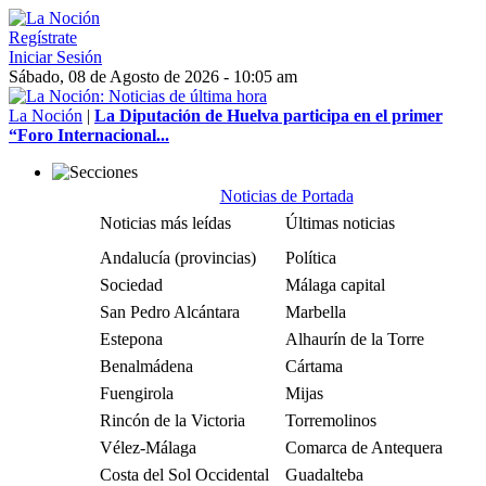
Regístrate
Iniciar Sesión
Sábado, 08 de Agosto de 2026 - 10:05 am
La Noción
|
La Diputación de Huelva participa en el primer
“Foro Internacional...
Noticias de Portada
Noticias más leídas
Últimas noticias
Andalucía (provincias)
Política
Sociedad
Málaga capital
San Pedro Alcántara
Marbella
Estepona
Alhaurín de la Torre
Benalmádena
Cártama
Fuengirola
Mijas
Rincón de la Victoria
Torremolinos
Vélez-Málaga
Comarca de Antequera
Costa del Sol Occidental
Guadalteba