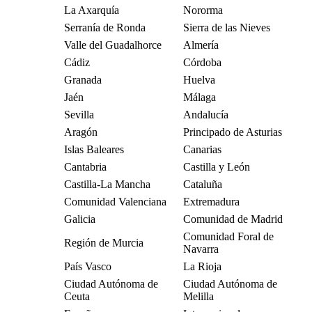
La Axarquía
Nororma
Serranía de Ronda
Sierra de las Nieves
Valle del Guadalhorce
Almería
Cádiz
Córdoba
Granada
Huelva
Jaén
Málaga
Sevilla
Andalucía
Aragón
Principado de Asturias
Islas Baleares
Canarias
Cantabria
Castilla y León
Castilla-La Mancha
Cataluña
Comunidad Valenciana
Extremadura
Galicia
Comunidad de Madrid
Comunidad Foral de
Región de Murcia
Navarra
País Vasco
La Rioja
Ciudad Autónoma de
Ciudad Autónoma de
Ceuta
Melilla