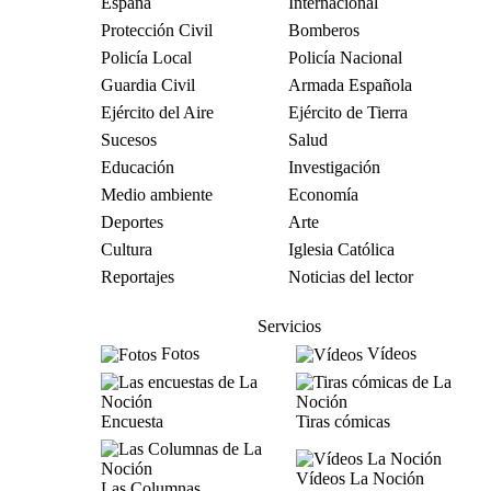
España
Internacional
Protección Civil
Bomberos
Policía Local
Policía Nacional
Guardia Civil
Armada Española
Ejército del Aire
Ejército de Tierra
Sucesos
Salud
Educación
Investigación
Medio ambiente
Economía
Deportes
Arte
Cultura
Iglesia Católica
Reportajes
Noticias del lector
Servicios
Fotos
Vídeos
Encuesta
Tiras cómicas
Vídeos La Noción
Las Columnas