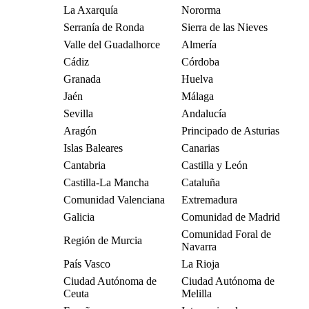
La Axarquía
Nororma
Serranía de Ronda
Sierra de las Nieves
Valle del Guadalhorce
Almería
Cádiz
Córdoba
Granada
Huelva
Jaén
Málaga
Sevilla
Andalucía
Aragón
Principado de Asturias
Islas Baleares
Canarias
Cantabria
Castilla y León
Castilla-La Mancha
Cataluña
Comunidad Valenciana
Extremadura
Galicia
Comunidad de Madrid
Comunidad Foral de
Región de Murcia
Navarra
País Vasco
La Rioja
Ciudad Autónoma de
Ciudad Autónoma de
Ceuta
Melilla