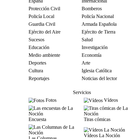
España
Internacional
Protección Civil
Bomberos
Policía Local
Policía Nacional
Guardia Civil
Armada Española
Ejército del Aire
Ejército de Tierra
Sucesos
Salud
Educación
Investigación
Medio ambiente
Economía
Deportes
Arte
Cultura
Iglesia Católica
Reportajes
Noticias del lector
Servicios
Fotos
Vídeos
Encuesta
Tiras cómicas
Vídeos La Noción
Las Columnas