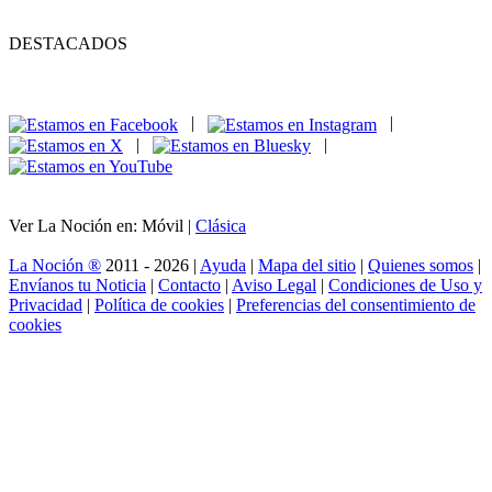
DESTACADOS
|
|
|
|
Ver La Noción en: Móvil |
Clásica
La Noción ®
2011 - 2026 |
Ayuda
|
Mapa del sitio
|
Quienes somos
|
Envíanos tu Noticia
|
Contacto
|
Aviso Legal
|
Condiciones de Uso y
Privacidad
|
Política de cookies
|
Preferencias del consentimiento de
cookies