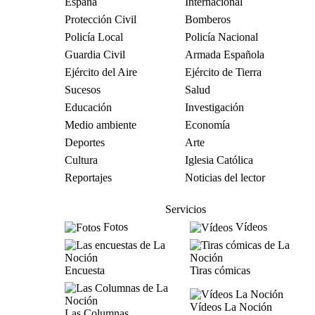
España
Internacional
Protección Civil
Bomberos
Policía Local
Policía Nacional
Guardia Civil
Armada Española
Ejército del Aire
Ejército de Tierra
Sucesos
Salud
Educación
Investigación
Medio ambiente
Economía
Deportes
Arte
Cultura
Iglesia Católica
Reportajes
Noticias del lector
Servicios
Fotos
Vídeos
Encuesta
Tiras cómicas
Vídeos La Noción
Las Columnas