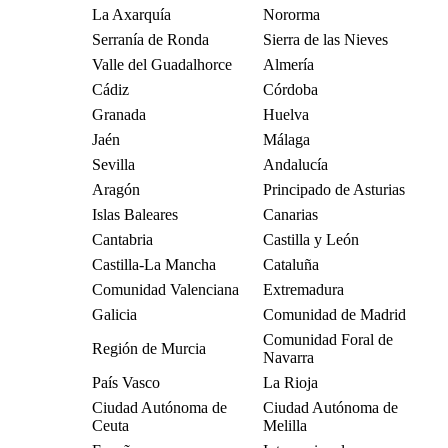
La Axarquía
Nororma
Serranía de Ronda
Sierra de las Nieves
Valle del Guadalhorce
Almería
Cádiz
Córdoba
Granada
Huelva
Jaén
Málaga
Sevilla
Andalucía
Aragón
Principado de Asturias
Islas Baleares
Canarias
Cantabria
Castilla y León
Castilla-La Mancha
Cataluña
Comunidad Valenciana
Extremadura
Galicia
Comunidad de Madrid
Comunidad Foral de
Región de Murcia
Navarra
País Vasco
La Rioja
Ciudad Autónoma de
Ciudad Autónoma de
Ceuta
Melilla