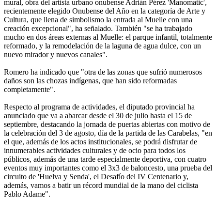
mural, obra del artista urbano onubense Adrián Pérez 'Manomatic',
recientemente elegido Onubense del Año en la categoría de Arte y
Cultura, que llena de simbolismo la entrada al Muelle con una
creación excepcional", ha señalado. También "se ha trabajado
mucho en dos áreas externas al Muelle: el parque infantil, totalmente
reformado, y la remodelación de la laguna de agua dulce, con un
nuevo mirador y nuevos canales".
Romero ha indicado que "otra de las zonas que sufrió numerosos
daños son las chozas indígenas, que han sido reformadas
completamente".
Respecto al programa de actividades, el diputado provincial ha
anunciado que va a abarcar desde el 30 de julio hasta el 15 de
septiembre, destacando la jornada de puertas abiertas con motivo de
la celebración del 3 de agosto, día de la partida de las Carabelas, "en
el que, además de los actos institucionales, se podrá disfrutar de
innumerables actividades culturales y de ocio para todos los
públicos, además de una tarde especialmente deportiva, con cuatro
eventos muy importantes como el 3x3 de baloncesto, una prueba del
circuito de 'Huelva y Senda', el Desafío del IV Centenario y,
además, vamos a batir un récord mundial de la mano del ciclista
Pablo Adame".