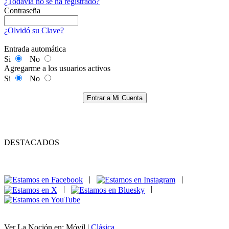
¿Todavía no se ha registrado?
Contraseña
¿Olvidó su Clave?
Entrada automática
Si
No
Agregarme a los usuarios activos
Si
No
Entrar a Mi Cuenta
DESTACADOS
|
|
|
|
Ver La Noción en: Móvil |
Clásica