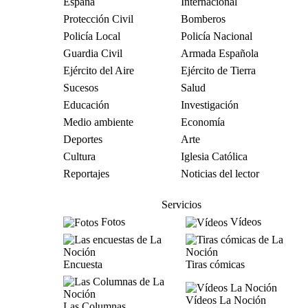
España
Internacional
Protección Civil
Bomberos
Policía Local
Policía Nacional
Guardia Civil
Armada Española
Ejército del Aire
Ejército de Tierra
Sucesos
Salud
Educación
Investigación
Medio ambiente
Economía
Deportes
Arte
Cultura
Iglesia Católica
Reportajes
Noticias del lector
Servicios
Fotos
Vídeos
Encuesta
Tiras cómicas
Vídeos La Noción
Las Columnas