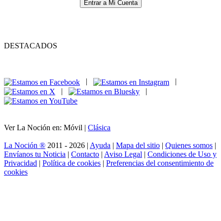
Entrar a Mi Cuenta
DESTACADOS
|
|
|
|
Ver La Noción en: Móvil |
Clásica
La Noción ®
2011 - 2026 |
Ayuda
|
Mapa del sitio
|
Quienes somos
|
Envíanos tu Noticia
|
Contacto
|
Aviso Legal
|
Condiciones de Uso y
Privacidad
|
Política de cookies
|
Preferencias del consentimiento de
cookies