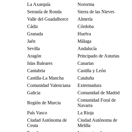
La Axarquía
Nororma
Serranía de Ronda
Sierra de las Nieves
Valle del Guadalhorce
Almería
Cádiz
Córdoba
Granada
Huelva
Jaén
Málaga
Sevilla
Andalucía
Aragón
Principado de Asturias
Islas Baleares
Canarias
Cantabria
Castilla y León
Castilla-La Mancha
Cataluña
Comunidad Valenciana
Extremadura
Galicia
Comunidad de Madrid
Comunidad Foral de
Región de Murcia
Navarra
País Vasco
La Rioja
Ciudad Autónoma de
Ciudad Autónoma de
Ceuta
Melilla