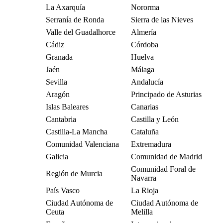
La Axarquía
Nororma
Serranía de Ronda
Sierra de las Nieves
Valle del Guadalhorce
Almería
Cádiz
Córdoba
Granada
Huelva
Jaén
Málaga
Sevilla
Andalucía
Aragón
Principado de Asturias
Islas Baleares
Canarias
Cantabria
Castilla y León
Castilla-La Mancha
Cataluña
Comunidad Valenciana
Extremadura
Galicia
Comunidad de Madrid
Comunidad Foral de
Región de Murcia
Navarra
País Vasco
La Rioja
Ciudad Autónoma de
Ciudad Autónoma de
Ceuta
Melilla