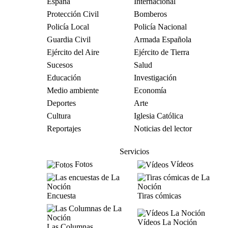
España
Internacional
Protección Civil
Bomberos
Policía Local
Policía Nacional
Guardia Civil
Armada Española
Ejército del Aire
Ejército de Tierra
Sucesos
Salud
Educación
Investigación
Medio ambiente
Economía
Deportes
Arte
Cultura
Iglesia Católica
Reportajes
Noticias del lector
Servicios
Fotos
Vídeos
Encuesta
Tiras cómicas
Vídeos La Noción
Las Columnas