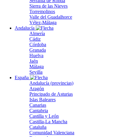
Serranía de Ronda
Sierra de las Nieves
Torremolinos
Valle del Guadalhorce
Vélez-Málaga
Andalucía
Almería
Cádiz
Córdoba
Granada
Huelva
Jaén
Málaga
Sevilla
España
Andalucía (provincias)
Aragón
Principado de Asturias
Islas Baleares
Canarias
Cantabria
Castilla y León
Castilla-La Mancha
Cataluña
Comunidad Valenciana