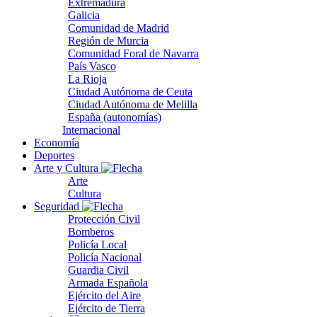
Extremadura
Galicia
Comunidad de Madrid
Región de Murcia
Comunidad Foral de Navarra
País Vasco
La Rioja
Ciudad Autónoma de Ceuta
Ciudad Autónoma de Melilla
España (autonomías)
Internacional
Economía
Deportes
Arte y Cultura
Arte
Cultura
Seguridad
Protección Civil
Bomberos
Policía Local
Policía Nacional
Guardia Civil
Armada Española
Ejército del Aire
Ejército de Tierra