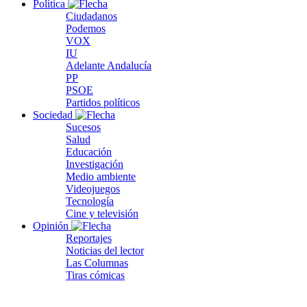
Política
Ciudadanos
Podemos
VOX
IU
Adelante Andalucía
PP
PSOE
Partidos políticos
Sociedad
Sucesos
Salud
Educación
Investigación
Medio ambiente
Videojuegos
Tecnología
Cine y televisión
Opinión
Reportajes
Noticias del lector
Las Columnas
Tiras cómicas