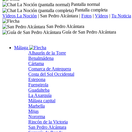
Pantalla normal
Pantalla completa
Vídeos La Noción
|
San Pedro Alcántara
|
Fotos
|
Vídeos
|
Tu Noticia
San Pedro Alcántara
Guía de San Pedro Alcántara
Málaga
Alhaurín de la Torre
Benalmádena
Cártama
Comarca de Antequera
Costa del Sol Occidental
Estepona
Fuengirola
Guadalteba
La Axarquía
Málaga capital
Marbella
Mijas
Nororma
Rincón de la Victoria
San Pedro Alcántara