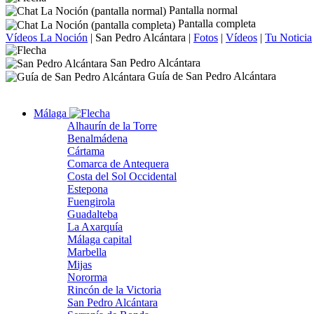
Pantalla normal
Pantalla completa
Vídeos La Noción
|
San Pedro Alcántara
|
Fotos
|
Vídeos
|
Tu Noticia
San Pedro Alcántara
Guía de San Pedro Alcántara
Málaga
Alhaurín de la Torre
Benalmádena
Cártama
Comarca de Antequera
Costa del Sol Occidental
Estepona
Fuengirola
Guadalteba
La Axarquía
Málaga capital
Marbella
Mijas
Nororma
Rincón de la Victoria
San Pedro Alcántara