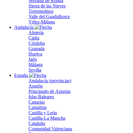
Serranía de Ronda
Sierra de las Nieves
Torremolinos
Valle del Guadalhorce
Vélez-Málaga
Andalucía
Almería
Cádiz
Córdoba
Granada
Huelva
Jaén
Málaga
Sevilla
España
Andalucía (provincias)
Aragón
Principado de Asturias
Islas Baleares
Canarias
Cantabria
Castilla y León
Castilla-La Mancha
Cataluña
Comunidad Valenciana