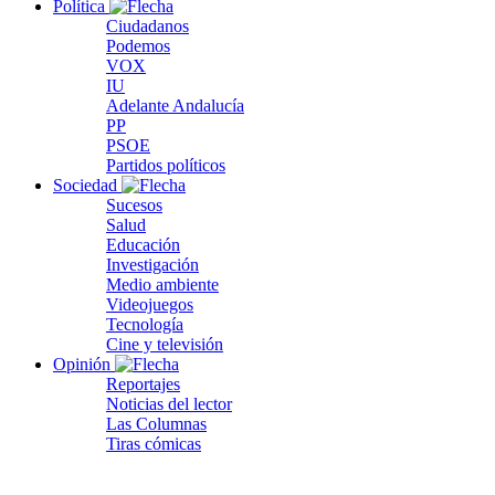
Política
Ciudadanos
Podemos
VOX
IU
Adelante Andalucía
PP
PSOE
Partidos políticos
Sociedad
Sucesos
Salud
Educación
Investigación
Medio ambiente
Videojuegos
Tecnología
Cine y televisión
Opinión
Reportajes
Noticias del lector
Las Columnas
Tiras cómicas