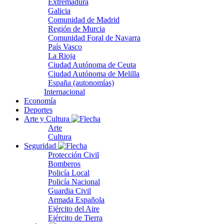
Extremadura
Galicia
Comunidad de Madrid
Región de Murcia
Comunidad Foral de Navarra
País Vasco
La Rioja
Ciudad Autónoma de Ceuta
Ciudad Autónoma de Melilla
España (autonomías)
Internacional
Economía
Deportes
Arte y Cultura
Arte
Cultura
Seguridad
Protección Civil
Bomberos
Policía Local
Policía Nacional
Guardia Civil
Armada Española
Ejército del Aire
Ejército de Tierra