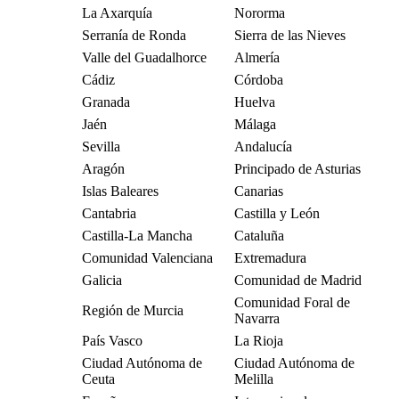
La Axarquía
Nororma
Serranía de Ronda
Sierra de las Nieves
Valle del Guadalhorce
Almería
Cádiz
Córdoba
Granada
Huelva
Jaén
Málaga
Sevilla
Andalucía
Aragón
Principado de Asturias
Islas Baleares
Canarias
Cantabria
Castilla y León
Castilla-La Mancha
Cataluña
Comunidad Valenciana
Extremadura
Galicia
Comunidad de Madrid
Comunidad Foral de
Región de Murcia
Navarra
País Vasco
La Rioja
Ciudad Autónoma de
Ciudad Autónoma de
Ceuta
Melilla