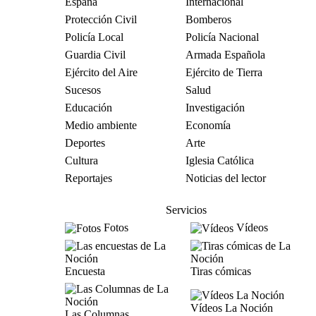
España
Internacional
Protección Civil
Bomberos
Policía Local
Policía Nacional
Guardia Civil
Armada Española
Ejército del Aire
Ejército de Tierra
Sucesos
Salud
Educación
Investigación
Medio ambiente
Economía
Deportes
Arte
Cultura
Iglesia Católica
Reportajes
Noticias del lector
Servicios
Fotos
Vídeos
Encuesta
Tiras cómicas
Vídeos La Noción
Las Columnas