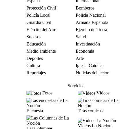
España
Internacional
Protección Civil
Bomberos
Policía Local
Policía Nacional
Guardia Civil
Armada Española
Ejército del Aire
Ejército de Tierra
Sucesos
Salud
Educación
Investigación
Medio ambiente
Economía
Deportes
Arte
Cultura
Iglesia Católica
Reportajes
Noticias del lector
Servicios
Fotos
Vídeos
Encuesta
Tiras cómicas
Vídeos La Noción
Las Columnas