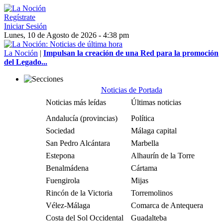
Regístrate
Iniciar Sesión
Lunes, 10 de Agosto de 2026 - 4:38 pm
La Noción
|
Impulsan la creación de una Red para la promoción
del Legado...
Noticias de Portada
Noticias más leídas
Últimas noticias
Andalucía (provincias)
Política
Sociedad
Málaga capital
San Pedro Alcántara
Marbella
Estepona
Alhaurín de la Torre
Benalmádena
Cártama
Fuengirola
Mijas
Rincón de la Victoria
Torremolinos
Vélez-Málaga
Comarca de Antequera
Costa del Sol Occidental
Guadalteba