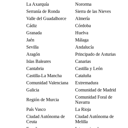
La Axarquía
Nororma
Serranía de Ronda
Sierra de las Nieves
Valle del Guadalhorce
Almería
Cádiz
Córdoba
Granada
Huelva
Jaén
Málaga
Sevilla
Andalucía
Aragón
Principado de Asturias
Islas Baleares
Canarias
Cantabria
Castilla y León
Castilla-La Mancha
Cataluña
Comunidad Valenciana
Extremadura
Galicia
Comunidad de Madrid
Comunidad Foral de
Región de Murcia
Navarra
País Vasco
La Rioja
Ciudad Autónoma de
Ciudad Autónoma de
Ceuta
Melilla