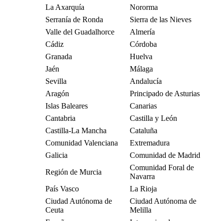
La Axarquía
Nororma
Serranía de Ronda
Sierra de las Nieves
Valle del Guadalhorce
Almería
Cádiz
Córdoba
Granada
Huelva
Jaén
Málaga
Sevilla
Andalucía
Aragón
Principado de Asturias
Islas Baleares
Canarias
Cantabria
Castilla y León
Castilla-La Mancha
Cataluña
Comunidad Valenciana
Extremadura
Galicia
Comunidad de Madrid
Comunidad Foral de
Región de Murcia
Navarra
País Vasco
La Rioja
Ciudad Autónoma de
Ciudad Autónoma de
Ceuta
Melilla