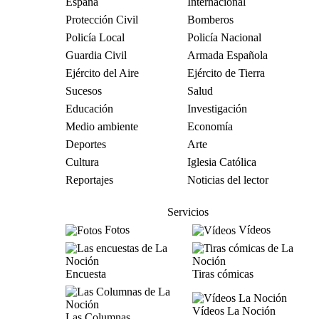
España
Internacional
Protección Civil
Bomberos
Policía Local
Policía Nacional
Guardia Civil
Armada Española
Ejército del Aire
Ejército de Tierra
Sucesos
Salud
Educación
Investigación
Medio ambiente
Economía
Deportes
Arte
Cultura
Iglesia Católica
Reportajes
Noticias del lector
Servicios
Fotos
Vídeos
Encuesta
Tiras cómicas
Vídeos La Noción
Las Columnas