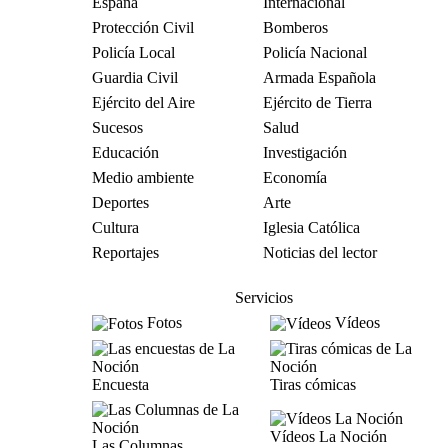
España
Internacional
Protección Civil
Bomberos
Policía Local
Policía Nacional
Guardia Civil
Armada Española
Ejército del Aire
Ejército de Tierra
Sucesos
Salud
Educación
Investigación
Medio ambiente
Economía
Deportes
Arte
Cultura
Iglesia Católica
Reportajes
Noticias del lector
Servicios
Fotos
Vídeos
Encuesta
Tiras cómicas
Vídeos La Noción
Las Columnas