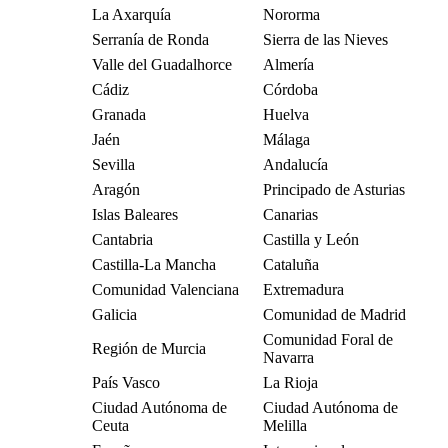
La Axarquía
Nororma
Serranía de Ronda
Sierra de las Nieves
Valle del Guadalhorce
Almería
Cádiz
Córdoba
Granada
Huelva
Jaén
Málaga
Sevilla
Andalucía
Aragón
Principado de Asturias
Islas Baleares
Canarias
Cantabria
Castilla y León
Castilla-La Mancha
Cataluña
Comunidad Valenciana
Extremadura
Galicia
Comunidad de Madrid
Comunidad Foral de
Región de Murcia
Navarra
País Vasco
La Rioja
Ciudad Autónoma de
Ciudad Autónoma de
Ceuta
Melilla