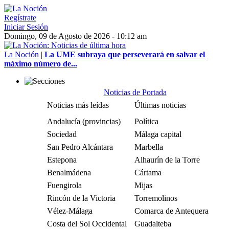
Regístrate
Iniciar Sesión
Domingo, 09 de Agosto de 2026 - 10:12 am
La Noción
|
La UME subraya que perseverará en salvar el
máximo número de...
Noticias de Portada
Noticias más leídas
Últimas noticias
Andalucía (provincias)
Política
Sociedad
Málaga capital
San Pedro Alcántara
Marbella
Estepona
Alhaurín de la Torre
Benalmádena
Cártama
Fuengirola
Mijas
Rincón de la Victoria
Torremolinos
Vélez-Málaga
Comarca de Antequera
Costa del Sol Occidental
Guadalteba