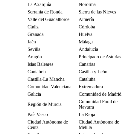
La Axarquía
Nororma
Serranía de Ronda
Sierra de las Nieves
Valle del Guadalhorce
Almería
Cádiz
Córdoba
Granada
Huelva
Jaén
Málaga
Sevilla
Andalucía
Aragón
Principado de Asturias
Islas Baleares
Canarias
Cantabria
Castilla y León
Castilla-La Mancha
Cataluña
Comunidad Valenciana
Extremadura
Galicia
Comunidad de Madrid
Comunidad Foral de
Región de Murcia
Navarra
País Vasco
La Rioja
Ciudad Autónoma de
Ciudad Autónoma de
Ceuta
Melilla