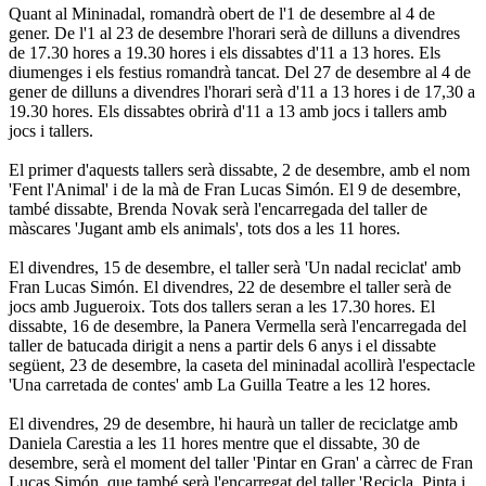
Quant al Mininadal, romandrà obert de l'1 de desembre al 4 de
gener. De l'1 al 23 de desembre l'horari serà de dilluns a divendres
de 17.30 hores a 19.30 hores i els dissabtes d'11 a 13 hores. Els
diumenges i els festius romandrà tancat. Del 27 de desembre al 4 de
gener de dilluns a divendres l'horari serà d'11 a 13 hores i de 17,30 a
19.30 hores. Els dissabtes obrirà d'11 a 13 amb jocs i tallers amb
jocs i tallers.
El primer d'aquests tallers serà dissabte, 2 de desembre, amb el nom
'Fent l'Animal' i de la mà de Fran Lucas Simón. El 9 de desembre,
també dissabte, Brenda Novak serà l'encarregada del taller de
màscares 'Jugant amb els animals', tots dos a les 11 hores.
El divendres, 15 de desembre, el taller serà 'Un nadal reciclat' amb
Fran Lucas Simón. El divendres, 22 de desembre el taller serà de
jocs amb Jugueroix. Tots dos tallers seran a les 17.30 hores. El
dissabte, 16 de desembre, la Panera Vermella serà l'encarregada del
taller de batucada dirigit a nens a partir dels 6 anys i el dissabte
següent, 23 de desembre, la caseta del mininadal acollirà l'espectacle
'Una carretada de contes' amb La Guilla Teatre a les 12 hores.
El divendres, 29 de desembre, hi haurà un taller de reciclatge amb
Daniela Carestia a les 11 hores mentre que el dissabte, 30 de
desembre, serà el moment del taller 'Pintar en Gran' a càrrec de Fran
Lucas Simón, que també serà l'encarregat del taller 'Recicla, Pinta i