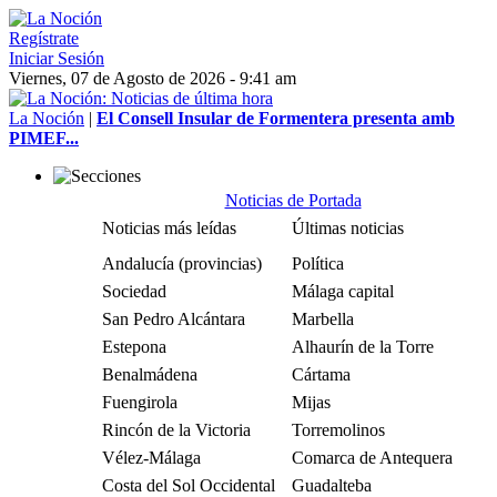
Regístrate
Iniciar Sesión
Viernes, 07 de Agosto de 2026 - 9:41 am
La Noción
|
El Consell Insular de Formentera presenta amb
PIMEF...
Noticias de Portada
Noticias más leídas
Últimas noticias
Andalucía (provincias)
Política
Sociedad
Málaga capital
San Pedro Alcántara
Marbella
Estepona
Alhaurín de la Torre
Benalmádena
Cártama
Fuengirola
Mijas
Rincón de la Victoria
Torremolinos
Vélez-Málaga
Comarca de Antequera
Costa del Sol Occidental
Guadalteba