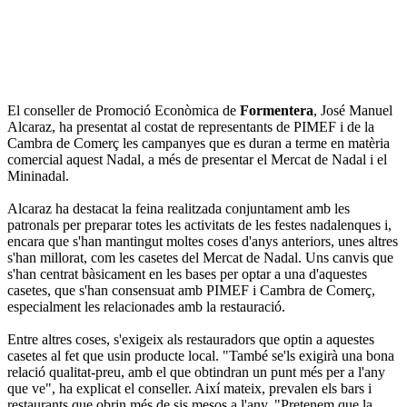
El conseller de Promoció Econòmica de
Formentera
, José Manuel
Alcaraz, ha presentat al costat de representants de PIMEF i de la
Cambra de Comerç les campanyes que es duran a terme en matèria
comercial aquest Nadal, a més de presentar el Mercat de Nadal i el
Mininadal.
Alcaraz ha destacat la feina realitzada conjuntament amb les
patronals per preparar totes les activitats de les festes nadalenques i,
encara que s'han mantingut moltes coses d'anys anteriors, unes altres
s'han millorat, com les casetes del Mercat de Nadal. Uns canvis que
s'han centrat bàsicament en les bases per optar a una d'aquestes
casetes, que s'han consensuat amb PIMEF i Cambra de Comerç,
especialment les relacionades amb la restauració.
Entre altres coses, s'exigeix als restauradors que optin a aquestes
casetes al fet que usin producte local. "També se'ls exigirà una bona
relació qualitat-preu, amb el que obtindran un punt més per a l'any
que ve", ha explicat el conseller. Així mateix, prevalen els bars i
restaurants que obrin més de sis mesos a l'any. "Pretenem que la