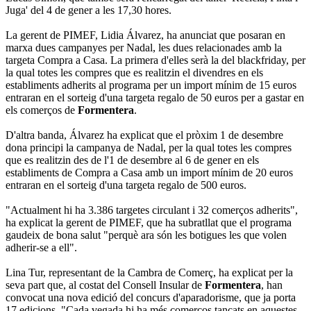
Juga' del 4 de gener a les 17,30 hores.
La gerent de PIMEF, Lidia Álvarez, ha anunciat que posaran en
marxa dues campanyes per Nadal, les dues relacionades amb la
targeta Compra a Casa. La primera d'elles serà la del blackfriday, per
la qual totes les compres que es realitzin el divendres en els
establiments adherits al programa per un import mínim de 15 euros
entraran en el sorteig d'una targeta regalo de 50 euros per a gastar en
els comerços de
Formentera
.
D'altra banda, Álvarez ha explicat que el pròxim 1 de desembre
dona principi la campanya de Nadal, per la qual totes les compres
que es realitzin des de l'1 de desembre al 6 de gener en els
establiments de Compra a Casa amb un import mínim de 20 euros
entraran en el sorteig d'una targeta regalo de 500 euros.
"Actualment hi ha 3.386 targetes circulant i 32 comerços adherits",
ha explicat la gerent de PIMEF, que ha subratllat que el programa
gaudeix de bona salut "perquè ara són les botigues les que volen
adherir-se a ell".
Lina Tur, representant de la Cambra de Comerç, ha explicat per la
seva part que, al costat del Consell Insular de
Formentera
, han
convocat una nova edició del concurs d'aparadorisme, que ja porta
17 edicions. "Cada vegada hi ha més comerços tancats en aquestes