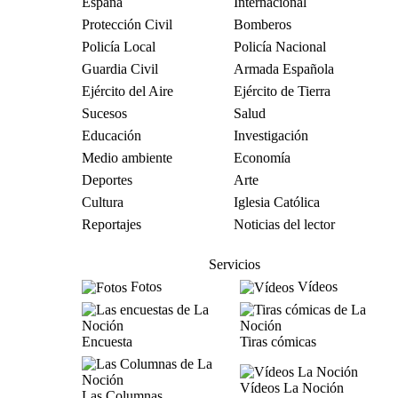
España
Internacional
Protección Civil
Bomberos
Policía Local
Policía Nacional
Guardia Civil
Armada Española
Ejército del Aire
Ejército de Tierra
Sucesos
Salud
Educación
Investigación
Medio ambiente
Economía
Deportes
Arte
Cultura
Iglesia Católica
Reportajes
Noticias del lector
Servicios
Fotos
Vídeos
Encuesta
Tiras cómicas
Vídeos La Noción
Las Columnas