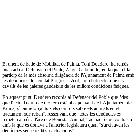
El tinent de batle de Mobilitat de Palma, Toni Deudero, ha remès
una carta al Defensor del Poble, Ángel Gabilondo, en la qual el fa
partícip de la més absoluta diligència de l'Ajuntament de Palma amb
les denúncies de l'entitat Progrés a Verd, amb l'objectiu que els
cavalls de les galeres gaudeixin de les millors condicions físiques.
En aquest punt, Deudero recorda al Defensor del Poble que "des
que l´actual equip de Govern està al capdavant de l´Ajuntament de
Palma, s´han reforçat tots els controls sobre els animals en el
tractament que reben", ressenyant que "totes les denúncies es
remeten a més a l'àrea de Benestar Animal," actuació que contrasta
amb la que es donava a l'anterior legislatura quan "s'arxivaven les
denúncies sense realitzar actuacions".