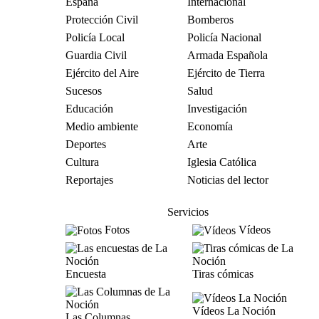
España
Internacional
Protección Civil
Bomberos
Policía Local
Policía Nacional
Guardia Civil
Armada Española
Ejército del Aire
Ejército de Tierra
Sucesos
Salud
Educación
Investigación
Medio ambiente
Economía
Deportes
Arte
Cultura
Iglesia Católica
Reportajes
Noticias del lector
Servicios
Fotos
Vídeos
Encuesta
Tiras cómicas
Vídeos La Noción
Las Columnas