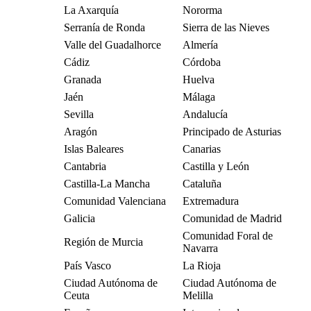
La Axarquía
Nororma
Serranía de Ronda
Sierra de las Nieves
Valle del Guadalhorce
Almería
Cádiz
Córdoba
Granada
Huelva
Jaén
Málaga
Sevilla
Andalucía
Aragón
Principado de Asturias
Islas Baleares
Canarias
Cantabria
Castilla y León
Castilla-La Mancha
Cataluña
Comunidad Valenciana
Extremadura
Galicia
Comunidad de Madrid
Comunidad Foral de
Región de Murcia
Navarra
País Vasco
La Rioja
Ciudad Autónoma de
Ciudad Autónoma de
Ceuta
Melilla