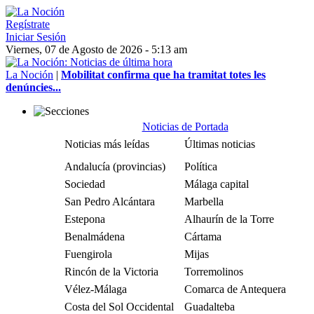
Regístrate
Iniciar Sesión
Viernes, 07 de Agosto de 2026 - 5:13 am
La Noción
|
Mobilitat confirma que ha tramitat totes les
denúncies...
Noticias de Portada
Noticias más leídas
Últimas noticias
Andalucía (provincias)
Política
Sociedad
Málaga capital
San Pedro Alcántara
Marbella
Estepona
Alhaurín de la Torre
Benalmádena
Cártama
Fuengirola
Mijas
Rincón de la Victoria
Torremolinos
Vélez-Málaga
Comarca de Antequera
Costa del Sol Occidental
Guadalteba