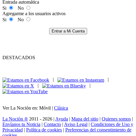
Entrada automática
Si
No
Agregarme a los usuarios activos
Si
No
Entrar a Mi Cuenta
DESTACADOS
|
|
|
|
Ver La Noción en: Móvil |
Clásica
La Noción ®
2011 - 2026 |
Ayuda
|
Mapa del sitio
|
Quienes somos
|
Envíanos tu Noticia
|
Contacto
|
Aviso Legal
|
Condiciones de Uso y
Privacidad
|
Política de cookies
|
Preferencias del consentimiento de
cookies