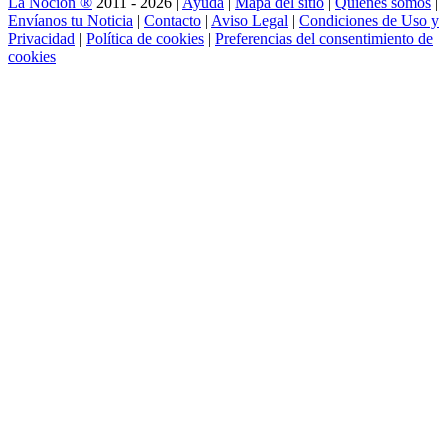
La Noción ®
2011 - 2026 |
Ayuda
|
Mapa del sitio
|
Quienes somos
|
Envíanos tu Noticia
|
Contacto
|
Aviso Legal
|
Condiciones de Uso y
Privacidad
|
Política de cookies
|
Preferencias del consentimiento de
cookies