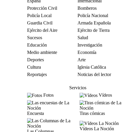
España
Internacional
Protección Civil
Bomberos
Policía Local
Policía Nacional
Guardia Civil
Armada Española
Ejército del Aire
Ejército de Tierra
Sucesos
Salud
Educación
Investigación
Medio ambiente
Economía
Deportes
Arte
Cultura
Iglesia Católica
Reportajes
Noticias del lector
Servicios
Fotos
Vídeos
Encuesta
Tiras cómicas
Vídeos La Noción
Las Columnas