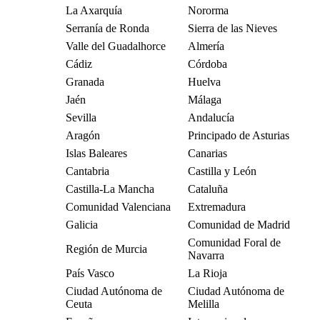
La Axarquía
Nororma
Serranía de Ronda
Sierra de las Nieves
Valle del Guadalhorce
Almería
Cádiz
Córdoba
Granada
Huelva
Jaén
Málaga
Sevilla
Andalucía
Aragón
Principado de Asturias
Islas Baleares
Canarias
Cantabria
Castilla y León
Castilla-La Mancha
Cataluña
Comunidad Valenciana
Extremadura
Galicia
Comunidad de Madrid
Comunidad Foral de
Región de Murcia
Navarra
País Vasco
La Rioja
Ciudad Autónoma de
Ciudad Autónoma de
Ceuta
Melilla