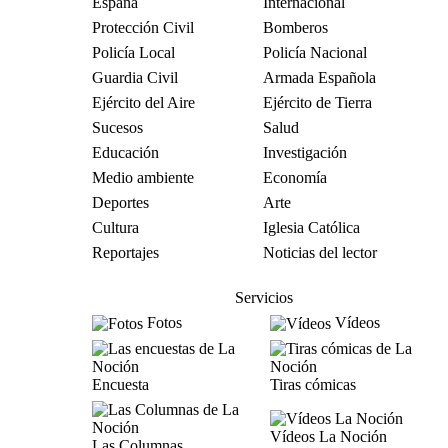
España
Internacional
Protección Civil
Bomberos
Policía Local
Policía Nacional
Guardia Civil
Armada Española
Ejército del Aire
Ejército de Tierra
Sucesos
Salud
Educación
Investigación
Medio ambiente
Economía
Deportes
Arte
Cultura
Iglesia Católica
Reportajes
Noticias del lector
Servicios
Fotos
Vídeos
Encuesta
Tiras cómicas
Vídeos La Noción
Las Columnas