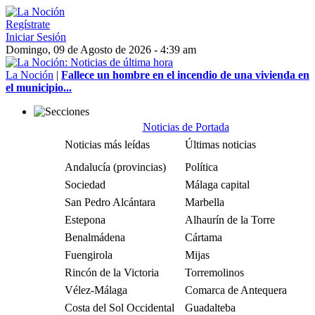
Regístrate
Iniciar Sesión
Domingo, 09 de Agosto de 2026 - 4:39 am
La Noción
|
Fallece un hombre en el incendio de una vivienda en
el municipio...
Noticias de Portada
Noticias más leídas
Últimas noticias
Andalucía (provincias)
Política
Sociedad
Málaga capital
San Pedro Alcántara
Marbella
Estepona
Alhaurín de la Torre
Benalmádena
Cártama
Fuengirola
Mijas
Rincón de la Victoria
Torremolinos
Vélez-Málaga
Comarca de Antequera
Costa del Sol Occidental
Guadalteba