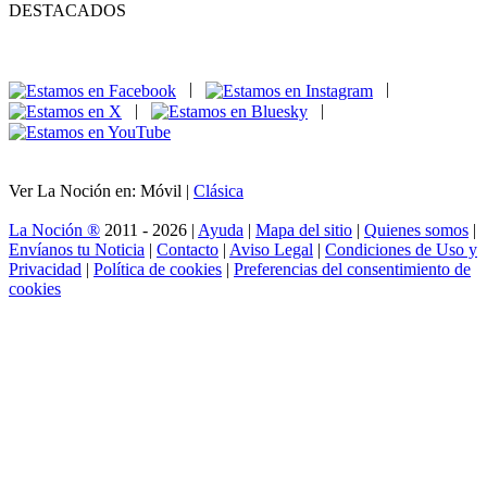
DESTACADOS
|
|
|
|
Ver La Noción en: Móvil |
Clásica
La Noción ®
2011 - 2026 |
Ayuda
|
Mapa del sitio
|
Quienes somos
|
Envíanos tu Noticia
|
Contacto
|
Aviso Legal
|
Condiciones de Uso y
Privacidad
|
Política de cookies
|
Preferencias del consentimiento de
cookies