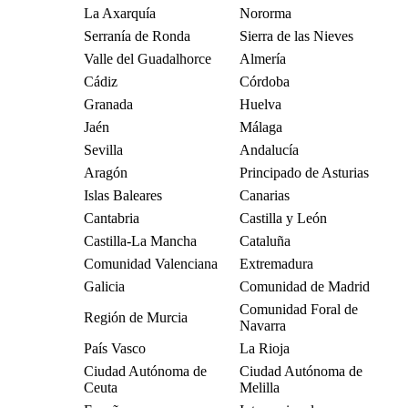
La Axarquía
Nororma
Serranía de Ronda
Sierra de las Nieves
Valle del Guadalhorce
Almería
Cádiz
Córdoba
Granada
Huelva
Jaén
Málaga
Sevilla
Andalucía
Aragón
Principado de Asturias
Islas Baleares
Canarias
Cantabria
Castilla y León
Castilla-La Mancha
Cataluña
Comunidad Valenciana
Extremadura
Galicia
Comunidad de Madrid
Comunidad Foral de
Región de Murcia
Navarra
País Vasco
La Rioja
Ciudad Autónoma de
Ciudad Autónoma de
Ceuta
Melilla