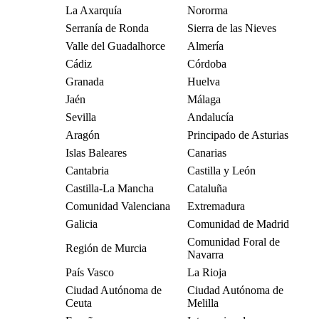
La Axarquía
Nororma
Serranía de Ronda
Sierra de las Nieves
Valle del Guadalhorce
Almería
Cádiz
Córdoba
Granada
Huelva
Jaén
Málaga
Sevilla
Andalucía
Aragón
Principado de Asturias
Islas Baleares
Canarias
Cantabria
Castilla y León
Castilla-La Mancha
Cataluña
Comunidad Valenciana
Extremadura
Galicia
Comunidad de Madrid
Comunidad Foral de
Región de Murcia
Navarra
País Vasco
La Rioja
Ciudad Autónoma de
Ciudad Autónoma de
Ceuta
Melilla