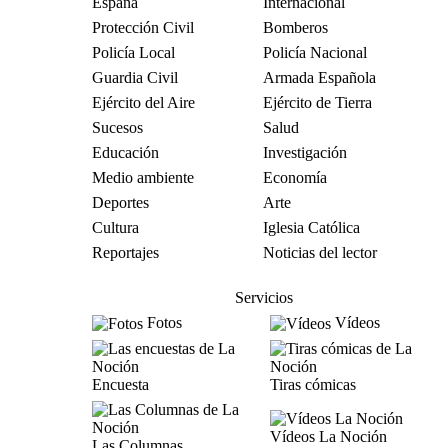
España
Internacional
Protección Civil
Bomberos
Policía Local
Policía Nacional
Guardia Civil
Armada Española
Ejército del Aire
Ejército de Tierra
Sucesos
Salud
Educación
Investigación
Medio ambiente
Economía
Deportes
Arte
Cultura
Iglesia Católica
Reportajes
Noticias del lector
Servicios
Fotos
Vídeos
Encuesta
Tiras cómicas
Vídeos La Noción
Las Columnas