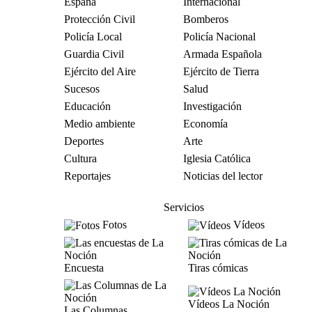
España
Internacional
Protección Civil
Bomberos
Policía Local
Policía Nacional
Guardia Civil
Armada Española
Ejército del Aire
Ejército de Tierra
Sucesos
Salud
Educación
Investigación
Medio ambiente
Economía
Deportes
Arte
Cultura
Iglesia Católica
Reportajes
Noticias del lector
Servicios
Fotos
Vídeos
Encuesta
Tiras cómicas
Vídeos La Noción
Las Columnas