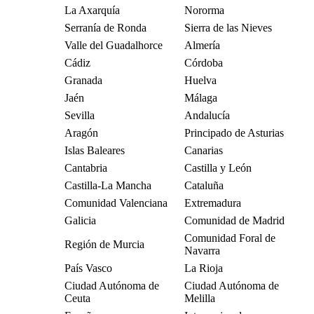
La Axarquía
Nororma
Serranía de Ronda
Sierra de las Nieves
Valle del Guadalhorce
Almería
Cádiz
Córdoba
Granada
Huelva
Jaén
Málaga
Sevilla
Andalucía
Aragón
Principado de Asturias
Islas Baleares
Canarias
Cantabria
Castilla y León
Castilla-La Mancha
Cataluña
Comunidad Valenciana
Extremadura
Galicia
Comunidad de Madrid
Comunidad Foral de
Región de Murcia
Navarra
País Vasco
La Rioja
Ciudad Autónoma de
Ciudad Autónoma de
Ceuta
Melilla