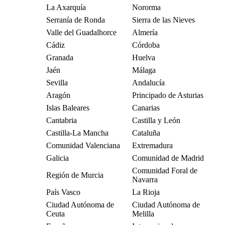
La Axarquía
Nororma
Serranía de Ronda
Sierra de las Nieves
Valle del Guadalhorce
Almería
Cádiz
Córdoba
Granada
Huelva
Jaén
Málaga
Sevilla
Andalucía
Aragón
Principado de Asturias
Islas Baleares
Canarias
Cantabria
Castilla y León
Castilla-La Mancha
Cataluña
Comunidad Valenciana
Extremadura
Galicia
Comunidad de Madrid
Comunidad Foral de
Región de Murcia
Navarra
País Vasco
La Rioja
Ciudad Autónoma de
Ciudad Autónoma de
Ceuta
Melilla