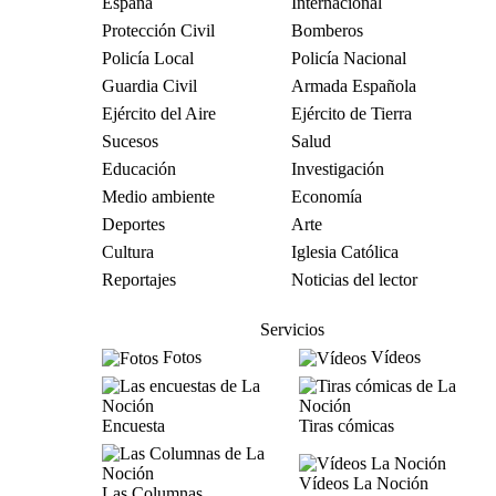
España
Internacional
Protección Civil
Bomberos
Policía Local
Policía Nacional
Guardia Civil
Armada Española
Ejército del Aire
Ejército de Tierra
Sucesos
Salud
Educación
Investigación
Medio ambiente
Economía
Deportes
Arte
Cultura
Iglesia Católica
Reportajes
Noticias del lector
Servicios
Fotos
Vídeos
Encuesta
Tiras cómicas
Vídeos La Noción
Las Columnas