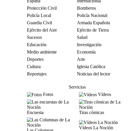
España
Internacional
Protección Civil
Bomberos
Policía Local
Policía Nacional
Guardia Civil
Armada Española
Ejército del Aire
Ejército de Tierra
Sucesos
Salud
Educación
Investigación
Medio ambiente
Economía
Deportes
Arte
Cultura
Iglesia Católica
Reportajes
Noticias del lector
Servicios
Fotos
Vídeos
Encuesta
Tiras cómicas
Vídeos La Noción
Las Columnas