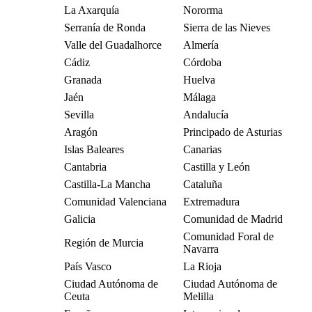
La Axarquía
Nororma
Serranía de Ronda
Sierra de las Nieves
Valle del Guadalhorce
Almería
Cádiz
Córdoba
Granada
Huelva
Jaén
Málaga
Sevilla
Andalucía
Aragón
Principado de Asturias
Islas Baleares
Canarias
Cantabria
Castilla y León
Castilla-La Mancha
Cataluña
Comunidad Valenciana
Extremadura
Galicia
Comunidad de Madrid
Comunidad Foral de
Región de Murcia
Navarra
País Vasco
La Rioja
Ciudad Autónoma de
Ciudad Autónoma de
Ceuta
Melilla