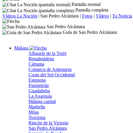
Pantalla normal
Pantalla completa
Vídeos La Noción
|
San Pedro Alcántara
|
Fotos
|
Vídeos
|
Tu Noticia
San Pedro Alcántara
Guía de San Pedro Alcántara
Málaga
Alhaurín de la Torre
Benalmádena
Cártama
Comarca de Antequera
Costa del Sol Occidental
Estepona
Fuengirola
Guadalteba
La Axarquía
Málaga capital
Marbella
Mijas
Nororma
Rincón de la Victoria
San Pedro Alcántara