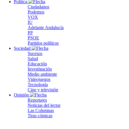
Política
Ciudadanos
Podemos
VOX
IU
Adelante Andalucía
PP
PSOE
Partidos políticos
Sociedad
Sucesos
Salud
Educación
Investigación
Medio ambiente
Videojuegos
Tecnología
Cine y televisión
Opinión
Reportajes
Noticias del lector
Las Columnas
Tiras cómicas