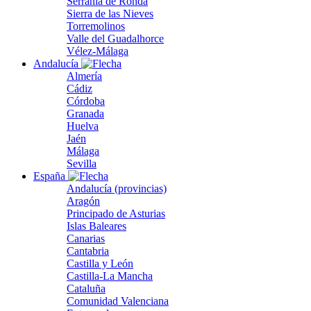
Serranía de Ronda
Sierra de las Nieves
Torremolinos
Valle del Guadalhorce
Vélez-Málaga
Andalucía
Almería
Cádiz
Córdoba
Granada
Huelva
Jaén
Málaga
Sevilla
España
Andalucía (provincias)
Aragón
Principado de Asturias
Islas Baleares
Canarias
Cantabria
Castilla y León
Castilla-La Mancha
Cataluña
Comunidad Valenciana