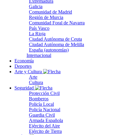
Extremadura
Galicia
Comunidad de Madrid
Región de Murcia
Comunidad Foral de Navarra
País Vasco
La Rioja
Ciudad Autónoma de Ceuta
Ciudad Autónoma de Melilla
España (autonomías)
Internacional
Economía
Deportes
Arte y Cultura
Arte
Cultura
Seguridad
Protección Civil
Bomberos
Policía Local
Policía Nacional
Guardia Civil
Armada Española
Ejército del Aire
Ejército de Tierra