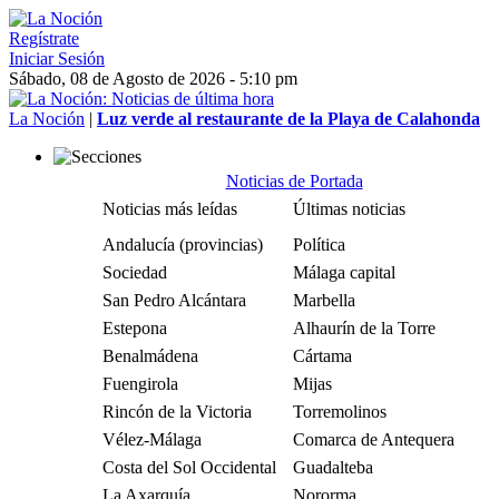
Regístrate
Iniciar Sesión
Sábado, 08 de Agosto de 2026 - 5:10 pm
La Noción
|
Luz verde al restaurante de la Playa de Calahonda
Noticias de Portada
Noticias más leídas
Últimas noticias
Andalucía (provincias)
Política
Sociedad
Málaga capital
San Pedro Alcántara
Marbella
Estepona
Alhaurín de la Torre
Benalmádena
Cártama
Fuengirola
Mijas
Rincón de la Victoria
Torremolinos
Vélez-Málaga
Comarca de Antequera
Costa del Sol Occidental
Guadalteba
La Axarquía
Nororma