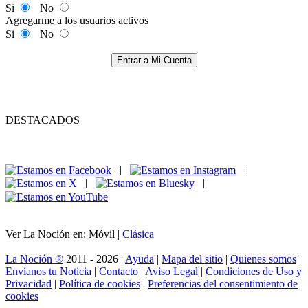
Si
No
Agregarme a los usuarios activos
Si
No
Entrar a Mi Cuenta
DESTACADOS
|
|
|
|
Ver La Noción en: Móvil |
Clásica
La Noción ®
2011 - 2026 |
Ayuda
|
Mapa del sitio
|
Quienes somos
|
Envíanos tu Noticia
|
Contacto
|
Aviso Legal
|
Condiciones de Uso y
Privacidad
|
Política de cookies
|
Preferencias del consentimiento de
cookies