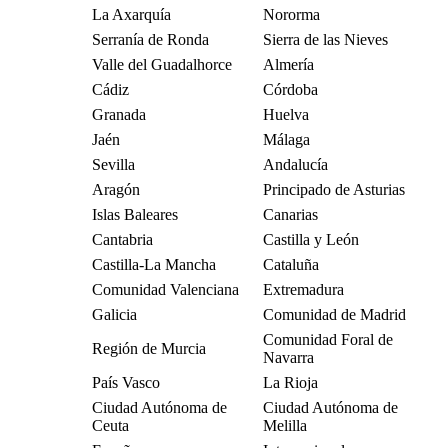
La Axarquía
Nororma
Serranía de Ronda
Sierra de las Nieves
Valle del Guadalhorce
Almería
Cádiz
Córdoba
Granada
Huelva
Jaén
Málaga
Sevilla
Andalucía
Aragón
Principado de Asturias
Islas Baleares
Canarias
Cantabria
Castilla y León
Castilla-La Mancha
Cataluña
Comunidad Valenciana
Extremadura
Galicia
Comunidad de Madrid
Comunidad Foral de
Región de Murcia
Navarra
País Vasco
La Rioja
Ciudad Autónoma de
Ciudad Autónoma de
Ceuta
Melilla