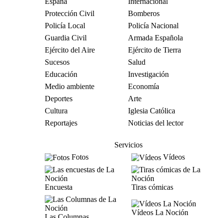
España
Internacional
Protección Civil
Bomberos
Policía Local
Policía Nacional
Guardia Civil
Armada Española
Ejército del Aire
Ejército de Tierra
Sucesos
Salud
Educación
Investigación
Medio ambiente
Economía
Deportes
Arte
Cultura
Iglesia Católica
Reportajes
Noticias del lector
Servicios
Fotos
Vídeos
Encuesta
Tiras cómicas
Vídeos La Noción
Las Columnas