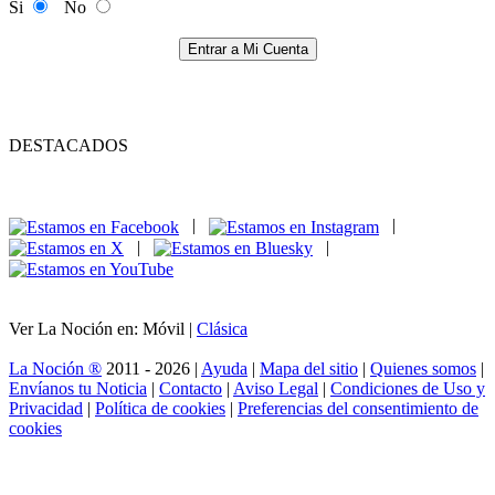
Si
No
Entrar a Mi Cuenta
DESTACADOS
|
|
|
|
Ver La Noción en: Móvil |
Clásica
La Noción ®
2011 - 2026 |
Ayuda
|
Mapa del sitio
|
Quienes somos
|
Envíanos tu Noticia
|
Contacto
|
Aviso Legal
|
Condiciones de Uso y
Privacidad
|
Política de cookies
|
Preferencias del consentimiento de
cookies