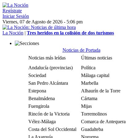
Regístrate
Iniciar Sesión
Viernes, 07 de Agosto de 2026 - 5:06 pm
La Noción
|
Tres heridos en la colisión de dos turismos
Noticias de Portada
Noticias más leídas
Últimas noticias
Andalucía (provincias)
Política
Sociedad
Málaga capital
San Pedro Alcántara
Marbella
Estepona
Alhaurín de la Torre
Benalmádena
Cártama
Fuengirola
Mijas
Rincón de la Victoria
Torremolinos
Vélez-Málaga
Comarca de Antequera
Costa del Sol Occidental
Guadalteba
La Axarquía
Nororma