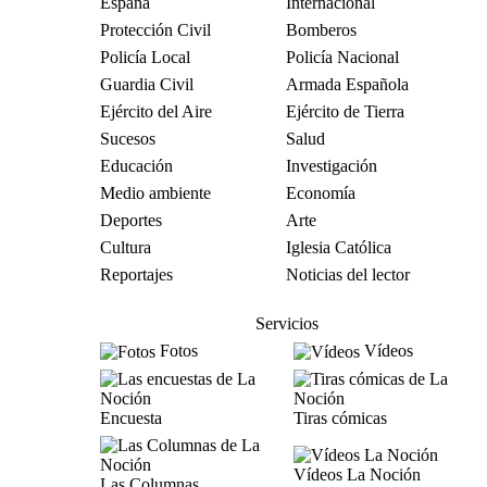
España
Internacional
Protección Civil
Bomberos
Policía Local
Policía Nacional
Guardia Civil
Armada Española
Ejército del Aire
Ejército de Tierra
Sucesos
Salud
Educación
Investigación
Medio ambiente
Economía
Deportes
Arte
Cultura
Iglesia Católica
Reportajes
Noticias del lector
Servicios
Fotos
Vídeos
Encuesta
Tiras cómicas
Vídeos La Noción
Las Columnas