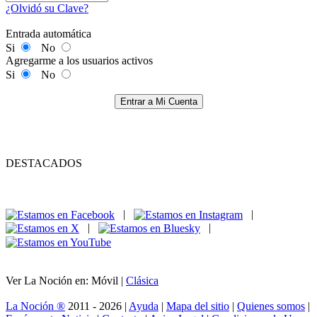
¿Olvidó su Clave?
Entrada automática
Si
No
Agregarme a los usuarios activos
Si
No
Entrar a Mi Cuenta
DESTACADOS
|
|
|
|
Ver La Noción en: Móvil |
Clásica
La Noción ®
2011 - 2026 |
Ayuda
|
Mapa del sitio
|
Quienes somos
|