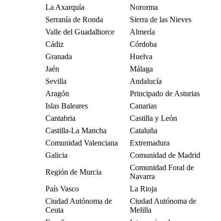
La Axarquía
Nororma
Serranía de Ronda
Sierra de las Nieves
Valle del Guadalhorce
Almería
Cádiz
Córdoba
Granada
Huelva
Jaén
Málaga
Sevilla
Andalucía
Aragón
Principado de Asturias
Islas Baleares
Canarias
Cantabria
Castilla y León
Castilla-La Mancha
Cataluña
Comunidad Valenciana
Extremadura
Galicia
Comunidad de Madrid
Comunidad Foral de
Región de Murcia
Navarra
País Vasco
La Rioja
Ciudad Autónoma de
Ciudad Autónoma de
Ceuta
Melilla