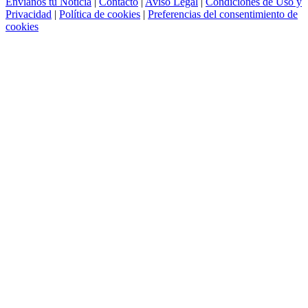
Envíanos tu Noticia
|
Contacto
|
Aviso Legal
|
Condiciones de Uso y
Privacidad
|
Política de cookies
|
Preferencias del consentimiento de
cookies