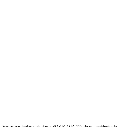
Varios particulares alertan a SOS RIOJA 112 de un accidente de