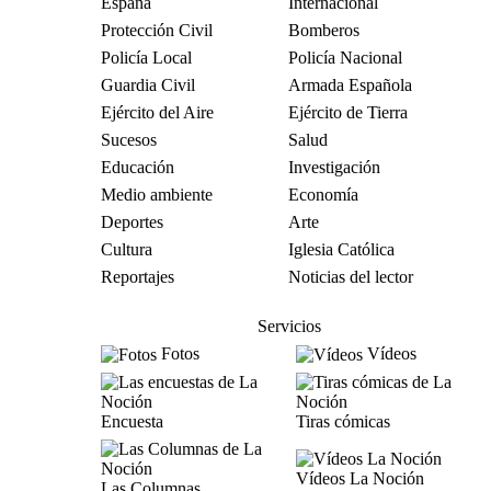
España
Internacional
Protección Civil
Bomberos
Policía Local
Policía Nacional
Guardia Civil
Armada Española
Ejército del Aire
Ejército de Tierra
Sucesos
Salud
Educación
Investigación
Medio ambiente
Economía
Deportes
Arte
Cultura
Iglesia Católica
Reportajes
Noticias del lector
Servicios
Fotos
Vídeos
Encuesta
Tiras cómicas
Vídeos La Noción
Las Columnas