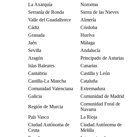
La Axarquía
Nororma
Serranía de Ronda
Sierra de las Nieves
Valle del Guadalhorce
Almería
Cádiz
Córdoba
Granada
Huelva
Jaén
Málaga
Sevilla
Andalucía
Aragón
Principado de Asturias
Islas Baleares
Canarias
Cantabria
Castilla y León
Castilla-La Mancha
Cataluña
Comunidad Valenciana
Extremadura
Galicia
Comunidad de Madrid
Comunidad Foral de
Región de Murcia
Navarra
País Vasco
La Rioja
Ciudad Autónoma de
Ciudad Autónoma de
Ceuta
Melilla