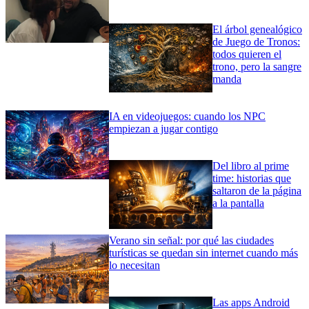
El árbol genealógico
de Juego de Tronos:
todos quieren el
trono, pero la sangre
manda
IA en videojuegos: cuando los NPC
empiezan a jugar contigo
Del libro al prime
time: historias que
saltaron de la página
a la pantalla
Verano sin señal: por qué las ciudades
turísticas se quedan sin internet cuando más
lo necesitan
Las apps Android