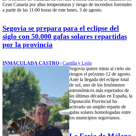
Gran Canaria por altas temperaturas y riesgo de incendios forestales
a partir de las 11:00 horas de este lunes, 3 de agosto.
Segovia se prepara para el eclipse del
siglo con 50.000 gafas solares repartidas
por la provincia
INMACULADA CASTRO
|
Castilla y León
Segovia quiere mirar al cielo sin
riesgos el próximo 12 de agosto.
Ante la llegada del eclipse total
de sol, uno de los fenómenos
astronómicos más esperados de
las últimas décadas en España, la
Diputación Provincial ha
activado un amplio reparto de
gafas solares homologadas entre
los municipios segovianos.
La Feria de Málaga