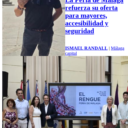
refuerza su oferta
para mayores,
accesibilidad y
seguridad
ISMAEL RANDALL
|
Málaga
capital