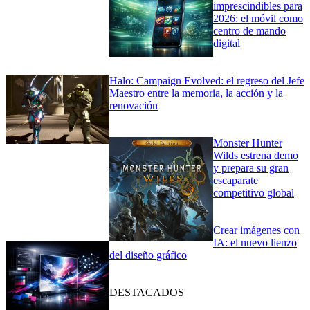
imprescindibles para
2026: el móvil como
centro de mando
digital
Halo: Campaign Evolved: el regreso del Jefe
Maestro entre la memoria, la acción y la
renovación
Monster Hunter
Wilds estrena demo
y prepara su gran
escaparate
competitivo global
Crear imágenes con
IA: el nuevo lienzo
del diseño gráfico
DESTACADOS