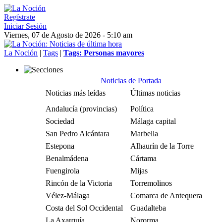
Regístrate
Iniciar Sesión
Viernes, 07 de Agosto de 2026 - 5:10 am
La Noción
|
Tags
|
Tags: Personas mayores
Noticias de Portada
Noticias más leídas
Últimas noticias
Andalucía (provincias)
Política
Sociedad
Málaga capital
San Pedro Alcántara
Marbella
Estepona
Alhaurín de la Torre
Benalmádena
Cártama
Fuengirola
Mijas
Rincón de la Victoria
Torremolinos
Vélez-Málaga
Comarca de Antequera
Costa del Sol Occidental
Guadalteba
La Axarquía
Nororma