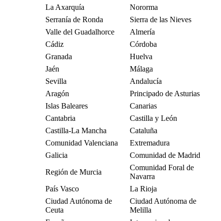
La Axarquía
Nororma
Serranía de Ronda
Sierra de las Nieves
Valle del Guadalhorce
Almería
Cádiz
Córdoba
Granada
Huelva
Jaén
Málaga
Sevilla
Andalucía
Aragón
Principado de Asturias
Islas Baleares
Canarias
Cantabria
Castilla y León
Castilla-La Mancha
Cataluña
Comunidad Valenciana
Extremadura
Galicia
Comunidad de Madrid
Comunidad Foral de
Región de Murcia
Navarra
País Vasco
La Rioja
Ciudad Autónoma de
Ciudad Autónoma de
Ceuta
Melilla