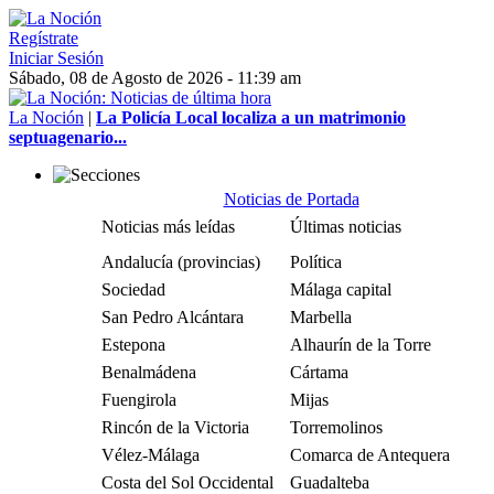
Regístrate
Iniciar Sesión
Sábado, 08 de Agosto de 2026 - 11:39 am
La Noción
|
La Policía Local localiza a un matrimonio
septuagenario...
Noticias de Portada
Noticias más leídas
Últimas noticias
Andalucía (provincias)
Política
Sociedad
Málaga capital
San Pedro Alcántara
Marbella
Estepona
Alhaurín de la Torre
Benalmádena
Cártama
Fuengirola
Mijas
Rincón de la Victoria
Torremolinos
Vélez-Málaga
Comarca de Antequera
Costa del Sol Occidental
Guadalteba