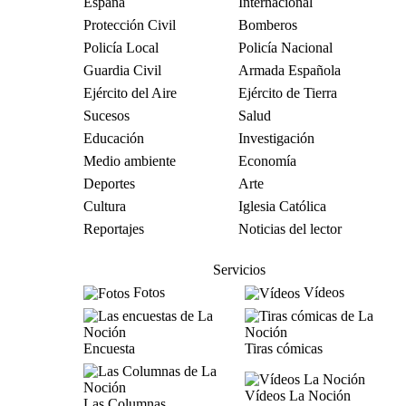
España
Internacional
Protección Civil
Bomberos
Policía Local
Policía Nacional
Guardia Civil
Armada Española
Ejército del Aire
Ejército de Tierra
Sucesos
Salud
Educación
Investigación
Medio ambiente
Economía
Deportes
Arte
Cultura
Iglesia Católica
Reportajes
Noticias del lector
Servicios
Fotos
Vídeos
Encuesta
Tiras cómicas
Vídeos La Noción
Las Columnas