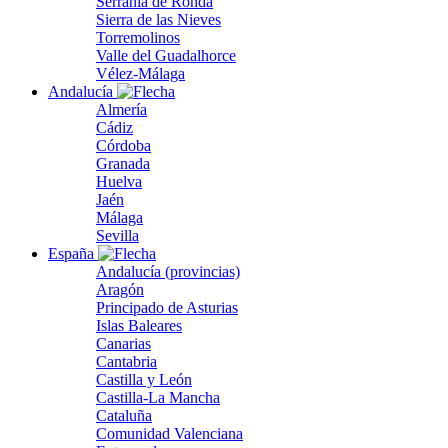
Serranía de Ronda
Sierra de las Nieves
Torremolinos
Valle del Guadalhorce
Vélez-Málaga
Andalucía
Almería
Cádiz
Córdoba
Granada
Huelva
Jaén
Málaga
Sevilla
España
Andalucía (provincias)
Aragón
Principado de Asturias
Islas Baleares
Canarias
Cantabria
Castilla y León
Castilla-La Mancha
Cataluña
Comunidad Valenciana