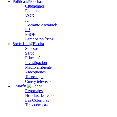
Política
Ciudadanos
Podemos
VOX
IU
Adelante Andalucía
PP
PSOE
Partidos políticos
Sociedad
Sucesos
Salud
Educación
Investigación
Medio ambiente
Videojuegos
Tecnología
Cine y televisión
Opinión
Reportajes
Noticias del lector
Las Columnas
Tiras cómicas