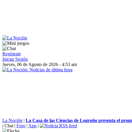
Regístrate
Iniciar Sesión
Jueves, 06 de Agosto de 2026 - 4:53 am
La Noción
|
La Casa de las Ciencias de Logroño presenta el prog
|
Chat
|
Foro
|
App
|