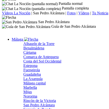
Pantalla normal
Pantalla completa
Vídeos La Noción
|
San Pedro Alcántara
|
Fotos
|
Vídeos
|
Tu Noticia
San Pedro Alcántara
Guía de San Pedro Alcántara
Málaga
Alhaurín de la Torre
Benalmádena
Cártama
Comarca de Antequera
Costa del Sol Occidental
Estepona
Fuengirola
Guadalteba
La Axarquía
Málaga capital
Marbella
Mijas
Nororma
Rincón de la Victoria
San Pedro Alcántara