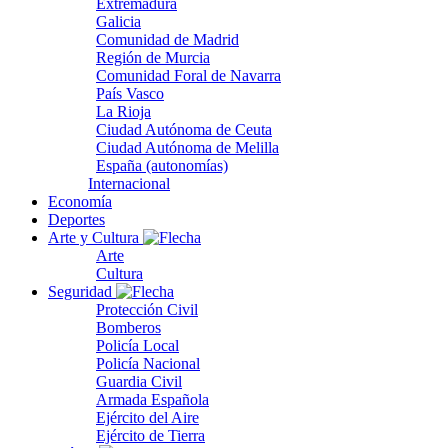
Extremadura
Galicia
Comunidad de Madrid
Región de Murcia
Comunidad Foral de Navarra
País Vasco
La Rioja
Ciudad Autónoma de Ceuta
Ciudad Autónoma de Melilla
España (autonomías)
Internacional
Economía
Deportes
Arte y Cultura
Arte
Cultura
Seguridad
Protección Civil
Bomberos
Policía Local
Policía Nacional
Guardia Civil
Armada Española
Ejército del Aire
Ejército de Tierra