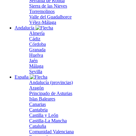
Serranía de Ronda
Sierra de las Nieves
Torremolinos
Valle del Guadalhorce
Vélez-Málaga
Andalucía
Almería
Cádiz
Córdoba
Granada
Huelva
Jaén
Málaga
Sevilla
España
Andalucía (provincias)
Aragón
Principado de Asturias
Islas Baleares
Canarias
Cantabria
Castilla y León
Castilla-La Mancha
Cataluña
Comunidad Valenciana