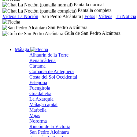
Pantalla normal
Pantalla completa
Vídeos La Noción
|
San Pedro Alcántara
|
Fotos
|
Vídeos
|
Tu Noticia
San Pedro Alcántara
Guía de San Pedro Alcántara
Málaga
Alhaurín de la Torre
Benalmádena
Cártama
Comarca de Antequera
Costa del Sol Occidental
Estepona
Fuengirola
Guadalteba
La Axarquía
Málaga capital
Marbella
Mijas
Nororma
Rincón de la Victoria
San Pedro Alcántara