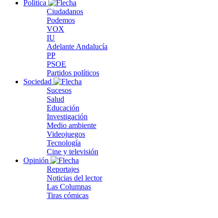
Política
Ciudadanos
Podemos
VOX
IU
Adelante Andalucía
PP
PSOE
Partidos políticos
Sociedad
Sucesos
Salud
Educación
Investigación
Medio ambiente
Videojuegos
Tecnología
Cine y televisión
Opinión
Reportajes
Noticias del lector
Las Columnas
Tiras cómicas