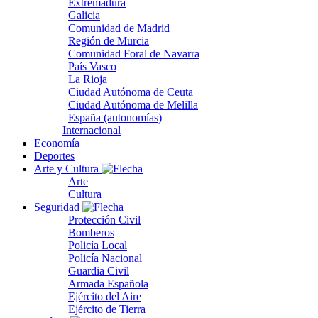
Extremadura
Galicia
Comunidad de Madrid
Región de Murcia
Comunidad Foral de Navarra
País Vasco
La Rioja
Ciudad Autónoma de Ceuta
Ciudad Autónoma de Melilla
España (autonomías)
Internacional
Economía
Deportes
Arte y Cultura
Arte
Cultura
Seguridad
Protección Civil
Bomberos
Policía Local
Policía Nacional
Guardia Civil
Armada Española
Ejército del Aire
Ejército de Tierra