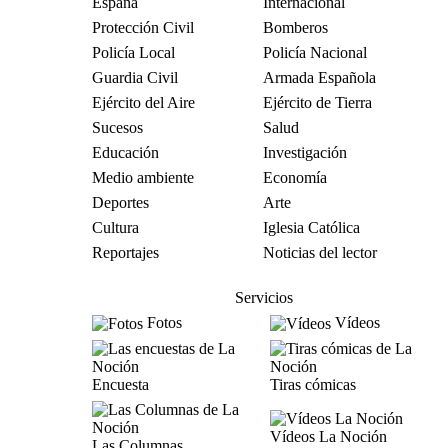
España
Internacional
Protección Civil
Bomberos
Policía Local
Policía Nacional
Guardia Civil
Armada Española
Ejército del Aire
Ejército de Tierra
Sucesos
Salud
Educación
Investigación
Medio ambiente
Economía
Deportes
Arte
Cultura
Iglesia Católica
Reportajes
Noticias del lector
Servicios
Fotos
Vídeos
Encuesta
Tiras cómicas
Vídeos La Noción
Las Columnas