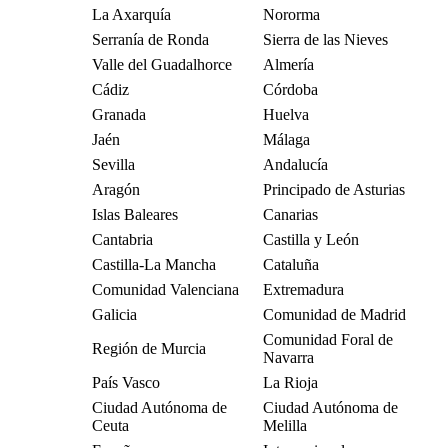
La Axarquía
Nororma
Serranía de Ronda
Sierra de las Nieves
Valle del Guadalhorce
Almería
Cádiz
Córdoba
Granada
Huelva
Jaén
Málaga
Sevilla
Andalucía
Aragón
Principado de Asturias
Islas Baleares
Canarias
Cantabria
Castilla y León
Castilla-La Mancha
Cataluña
Comunidad Valenciana
Extremadura
Galicia
Comunidad de Madrid
Comunidad Foral de
Región de Murcia
Navarra
País Vasco
La Rioja
Ciudad Autónoma de
Ciudad Autónoma de
Ceuta
Melilla