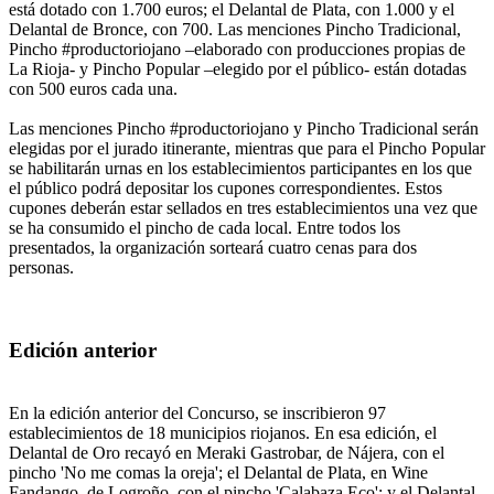
está dotado con 1.700 euros; el Delantal de Plata, con 1.000 y el
Delantal de Bronce, con 700. Las menciones Pincho Tradicional,
Pincho #productoriojano –elaborado con producciones propias de
La Rioja- y Pincho Popular –elegido por el público- están dotadas
con 500 euros cada una.
Las menciones Pincho #productoriojano y Pincho Tradicional serán
elegidas por el jurado itinerante, mientras que para el Pincho Popular
se habilitarán urnas en los establecimientos participantes en los que
el público podrá depositar los cupones correspondientes. Estos
cupones deberán estar sellados en tres establecimientos una vez que
se ha consumido el pincho de cada local. Entre todos los
presentados, la organización sorteará cuatro cenas para dos
personas.
Edición anterior
En la edición anterior del Concurso, se inscribieron 97
establecimientos de 18 municipios riojanos. En esa edición, el
Delantal de Oro recayó en Meraki Gastrobar, de Nájera, con el
pincho 'No me comas la oreja'; el Delantal de Plata, en Wine
Fandango, de Logroño, con el pincho 'Calabaza Eco'; y el Delantal