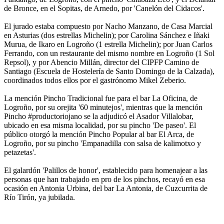
de Bronce, en el Sopitas, de Arnedo, por 'Canelón del Cidacos'.
El jurado estaba compuesto por Nacho Manzano, de Casa Marcial
en Asturias (dos estrellas Michelin); por Carolina Sánchez e Iñaki
Murua, de Ikaro en Logroño (1 estrella Michelin); por Juan Carlos
Ferrando, con un restaurante del mismo nombre en Logroño (1 Sol
Repsol), y por Abencio Millán, director del CIPFP Camino de
Santiago (Escuela de Hostelería de Santo Domingo de la Calzada),
coordinados todos ellos por el gastrónomo Mikel Zeberio.
La mención Pincho Tradicional fue para el bar La Oficina, de
Logroño, por su orejita '60 minutejos', mientras que la mención
Pincho #productoriojano se la adjudicó el Asador Villalobar,
ubicado en esa misma localidad, por su pincho 'De paseo'. El
público otorgó la mención Pincho Popular al bar El Arca, de
Logroño, por su pincho 'Empanadilla con salsa de kalimotxo y
petazetas'.
El galardón 'Palillos de honor', establecido para homenajear a las
personas que han trabajado en pro de los pinchos, recayó en esa
ocasión en Antonia Urbina, del bar La Antonia, de Cuzcurrita de
Río Tirón, ya jubilada.