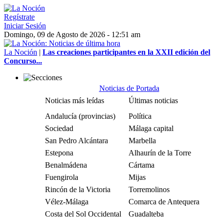
Regístrate
Iniciar Sesión
Domingo, 09 de Agosto de 2026 - 12:51 am
La Noción
|
Las creaciones participantes en la XXII edición del
Concurso...
Noticias de Portada
Noticias más leídas
Últimas noticias
Andalucía (provincias)
Política
Sociedad
Málaga capital
San Pedro Alcántara
Marbella
Estepona
Alhaurín de la Torre
Benalmádena
Cártama
Fuengirola
Mijas
Rincón de la Victoria
Torremolinos
Vélez-Málaga
Comarca de Antequera
Costa del Sol Occidental
Guadalteba