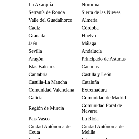
La Axarquía
Nororma
Serranía de Ronda
Sierra de las Nieves
Valle del Guadalhorce
Almería
Cádiz
Córdoba
Granada
Huelva
Jaén
Málaga
Sevilla
Andalucía
Aragón
Principado de Asturias
Islas Baleares
Canarias
Cantabria
Castilla y León
Castilla-La Mancha
Cataluña
Comunidad Valenciana
Extremadura
Galicia
Comunidad de Madrid
Comunidad Foral de
Región de Murcia
Navarra
País Vasco
La Rioja
Ciudad Autónoma de
Ciudad Autónoma de
Ceuta
Melilla