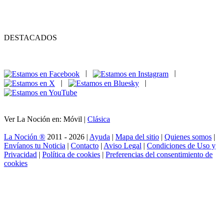
DESTACADOS
|
|
|
|
Ver La Noción en: Móvil |
Clásica
La Noción ®
2011 - 2026 |
Ayuda
|
Mapa del sitio
|
Quienes somos
|
Envíanos tu Noticia
|
Contacto
|
Aviso Legal
|
Condiciones de Uso y
Privacidad
|
Política de cookies
|
Preferencias del consentimiento de
cookies