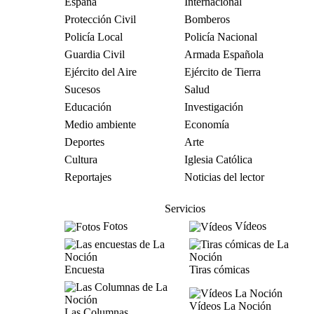
España
Internacional
Protección Civil
Bomberos
Policía Local
Policía Nacional
Guardia Civil
Armada Española
Ejército del Aire
Ejército de Tierra
Sucesos
Salud
Educación
Investigación
Medio ambiente
Economía
Deportes
Arte
Cultura
Iglesia Católica
Reportajes
Noticias del lector
Servicios
Fotos
Vídeos
Encuesta
Tiras cómicas
Vídeos La Noción
Las Columnas