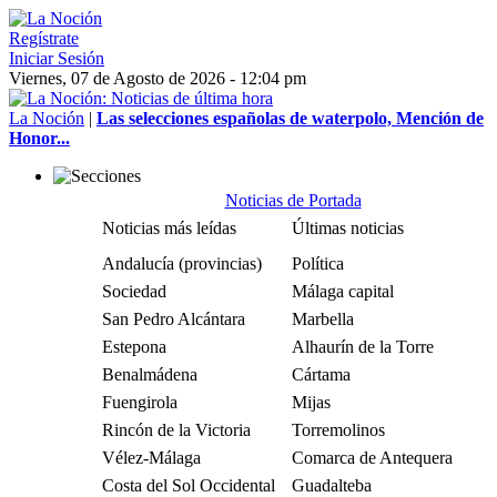
Regístrate
Iniciar Sesión
Viernes, 07 de Agosto de 2026 - 12:04 pm
La Noción
|
Las selecciones españolas de waterpolo, Mención de
Honor...
Noticias de Portada
Noticias más leídas
Últimas noticias
Andalucía (provincias)
Política
Sociedad
Málaga capital
San Pedro Alcántara
Marbella
Estepona
Alhaurín de la Torre
Benalmádena
Cártama
Fuengirola
Mijas
Rincón de la Victoria
Torremolinos
Vélez-Málaga
Comarca de Antequera
Costa del Sol Occidental
Guadalteba