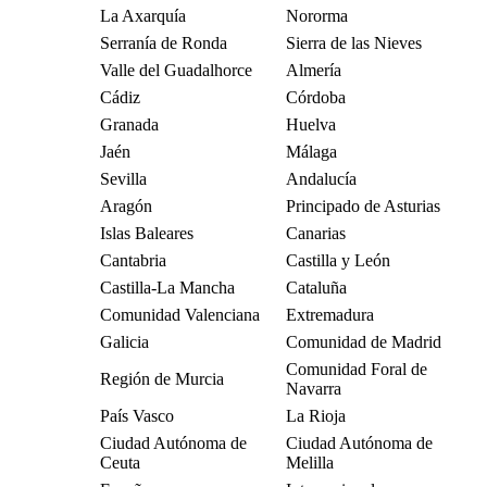
La Axarquía
Nororma
Serranía de Ronda
Sierra de las Nieves
Valle del Guadalhorce
Almería
Cádiz
Córdoba
Granada
Huelva
Jaén
Málaga
Sevilla
Andalucía
Aragón
Principado de Asturias
Islas Baleares
Canarias
Cantabria
Castilla y León
Castilla-La Mancha
Cataluña
Comunidad Valenciana
Extremadura
Galicia
Comunidad de Madrid
Comunidad Foral de
Región de Murcia
Navarra
País Vasco
La Rioja
Ciudad Autónoma de
Ciudad Autónoma de
Ceuta
Melilla