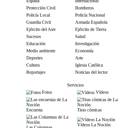
España
Internacional
Protección Civil
Bomberos
Policía Local
Policía Nacional
Guardia Civil
Armada Española
Ejército del Aire
Ejército de Tierra
Sucesos
Salud
Educación
Investigación
Medio ambiente
Economía
Deportes
Arte
Cultura
Iglesia Católica
Reportajes
Noticias del lector
Servicios
Fotos
Vídeos
Encuesta
Tiras cómicas
Vídeos La Noción
Las Columnas