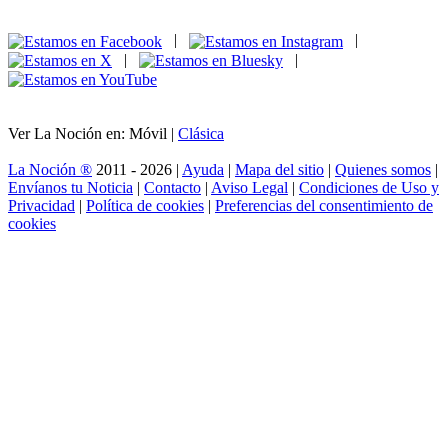
|
|
|
|
Ver La Noción en: Móvil |
Clásica
La Noción ®
2011 - 2026 |
Ayuda
|
Mapa del sitio
|
Quienes somos
|
Envíanos tu Noticia
|
Contacto
|
Aviso Legal
|
Condiciones de Uso y
Privacidad
|
Política de cookies
|
Preferencias del consentimiento de
cookies