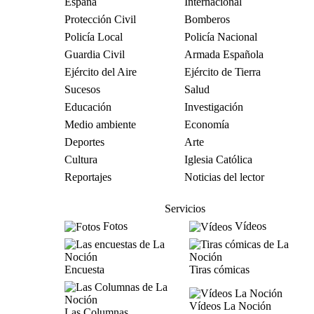
España
Internacional
Protección Civil
Bomberos
Policía Local
Policía Nacional
Guardia Civil
Armada Española
Ejército del Aire
Ejército de Tierra
Sucesos
Salud
Educación
Investigación
Medio ambiente
Economía
Deportes
Arte
Cultura
Iglesia Católica
Reportajes
Noticias del lector
Servicios
Fotos
Vídeos
Encuesta
Tiras cómicas
Vídeos La Noción
Las Columnas