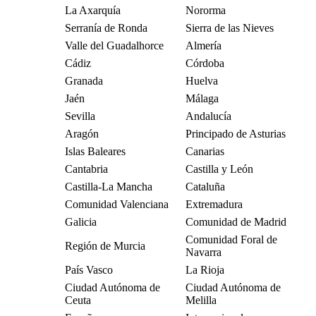
La Axarquía
Nororma
Serranía de Ronda
Sierra de las Nieves
Valle del Guadalhorce
Almería
Cádiz
Córdoba
Granada
Huelva
Jaén
Málaga
Sevilla
Andalucía
Aragón
Principado de Asturias
Islas Baleares
Canarias
Cantabria
Castilla y León
Castilla-La Mancha
Cataluña
Comunidad Valenciana
Extremadura
Galicia
Comunidad de Madrid
Comunidad Foral de
Región de Murcia
Navarra
País Vasco
La Rioja
Ciudad Autónoma de
Ciudad Autónoma de
Ceuta
Melilla