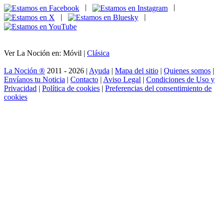
|
|
|
|
Ver La Noción en: Móvil |
Clásica
La Noción ®
2011 - 2026 |
Ayuda
|
Mapa del sitio
|
Quienes somos
|
Envíanos tu Noticia
|
Contacto
|
Aviso Legal
|
Condiciones de Uso y
Privacidad
|
Política de cookies
|
Preferencias del consentimiento de
cookies