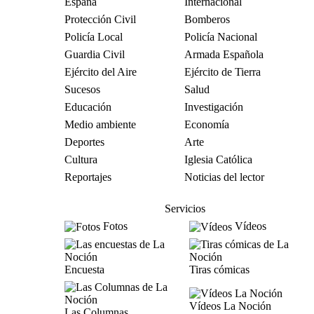
España
Internacional
Protección Civil
Bomberos
Policía Local
Policía Nacional
Guardia Civil
Armada Española
Ejército del Aire
Ejército de Tierra
Sucesos
Salud
Educación
Investigación
Medio ambiente
Economía
Deportes
Arte
Cultura
Iglesia Católica
Reportajes
Noticias del lector
Servicios
Fotos
Vídeos
Encuesta
Tiras cómicas
Vídeos La Noción
Las Columnas