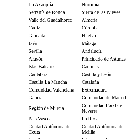
La Axarquía
Nororma
Serranía de Ronda
Sierra de las Nieves
Valle del Guadalhorce
Almería
Cádiz
Córdoba
Granada
Huelva
Jaén
Málaga
Sevilla
Andalucía
Aragón
Principado de Asturias
Islas Baleares
Canarias
Cantabria
Castilla y León
Castilla-La Mancha
Cataluña
Comunidad Valenciana
Extremadura
Galicia
Comunidad de Madrid
Comunidad Foral de
Región de Murcia
Navarra
País Vasco
La Rioja
Ciudad Autónoma de
Ciudad Autónoma de
Ceuta
Melilla