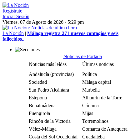
Regístrate
Iniciar Sesión
Viernes, 07 de Agosto de 2026 - 5:29 pm
La Noción
|
Málaga registra 271 nuevos contagios y seis
fallecidos...
Noticias de Portada
Noticias más leídas
Últimas noticias
Andalucía (provincias)
Política
Sociedad
Málaga capital
San Pedro Alcántara
Marbella
Estepona
Alhaurín de la Torre
Benalmádena
Cártama
Fuengirola
Mijas
Rincón de la Victoria
Torremolinos
Vélez-Málaga
Comarca de Antequera
Costa del Sol Occidental
Guadalteba