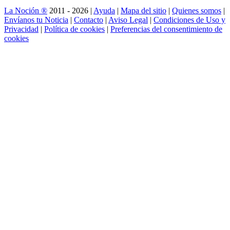
La Noción ®
2011 - 2026 |
Ayuda
|
Mapa del sitio
|
Quienes somos
|
Envíanos tu Noticia
|
Contacto
|
Aviso Legal
|
Condiciones de Uso y
Privacidad
|
Política de cookies
|
Preferencias del consentimiento de
cookies