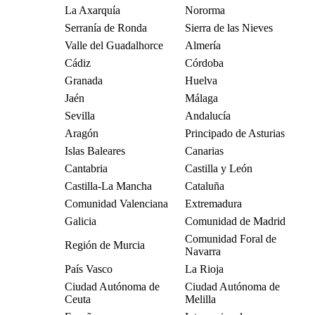
La Axarquía
Nororma
Serranía de Ronda
Sierra de las Nieves
Valle del Guadalhorce
Almería
Cádiz
Córdoba
Granada
Huelva
Jaén
Málaga
Sevilla
Andalucía
Aragón
Principado de Asturias
Islas Baleares
Canarias
Cantabria
Castilla y León
Castilla-La Mancha
Cataluña
Comunidad Valenciana
Extremadura
Galicia
Comunidad de Madrid
Comunidad Foral de
Región de Murcia
Navarra
País Vasco
La Rioja
Ciudad Autónoma de
Ciudad Autónoma de
Ceuta
Melilla