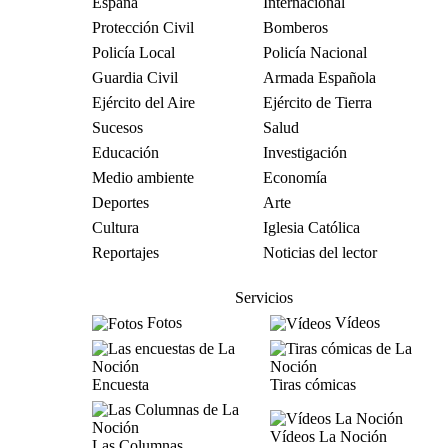
España
Internacional
Protección Civil
Bomberos
Policía Local
Policía Nacional
Guardia Civil
Armada Española
Ejército del Aire
Ejército de Tierra
Sucesos
Salud
Educación
Investigación
Medio ambiente
Economía
Deportes
Arte
Cultura
Iglesia Católica
Reportajes
Noticias del lector
Servicios
Fotos
Vídeos
Encuesta
Tiras cómicas
Vídeos La Noción
Las Columnas