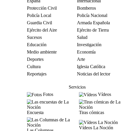
España
Internacional
Protección Civil
Bomberos
Policía Local
Policía Nacional
Guardia Civil
Armada Española
Ejército del Aire
Ejército de Tierra
Sucesos
Salud
Educación
Investigación
Medio ambiente
Economía
Deportes
Arte
Cultura
Iglesia Católica
Reportajes
Noticias del lector
Servicios
Fotos
Vídeos
Encuesta
Tiras cómicas
Vídeos La Noción
Las Columnas