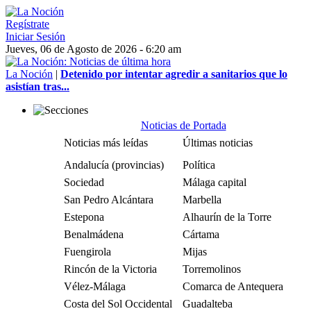
Regístrate
Iniciar Sesión
Jueves, 06 de Agosto de 2026 - 6:20 am
La Noción
|
Detenido por intentar agredir a sanitarios que lo
asistían tras...
Noticias de Portada
Noticias más leídas
Últimas noticias
Andalucía (provincias)
Política
Sociedad
Málaga capital
San Pedro Alcántara
Marbella
Estepona
Alhaurín de la Torre
Benalmádena
Cártama
Fuengirola
Mijas
Rincón de la Victoria
Torremolinos
Vélez-Málaga
Comarca de Antequera
Costa del Sol Occidental
Guadalteba