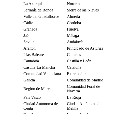
La Axarquía
Nororma
Serranía de Ronda
Sierra de las Nieves
Valle del Guadalhorce
Almería
Cádiz
Córdoba
Granada
Huelva
Jaén
Málaga
Sevilla
Andalucía
Aragón
Principado de Asturias
Islas Baleares
Canarias
Cantabria
Castilla y León
Castilla-La Mancha
Cataluña
Comunidad Valenciana
Extremadura
Galicia
Comunidad de Madrid
Comunidad Foral de
Región de Murcia
Navarra
País Vasco
La Rioja
Ciudad Autónoma de
Ciudad Autónoma de
Ceuta
Melilla